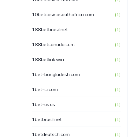
10betcasinosouthafrica.com
(1)
188betbrasil.net
(1)
188betcanada.com
(1)
188betlink.win
(1)
1bet-bangladesh.com
(1)
1bet-ci.com
(1)
1bet-us.us
(1)
1betbrasil.net
(1)
1betdeutsch.com
(1)