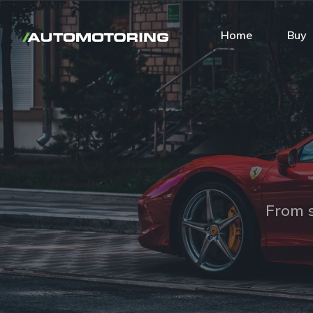
Home
Buy
From s