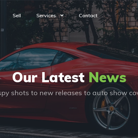
Sell
Services
Contact
Our Latest
News
py shots to new releases to auto show c