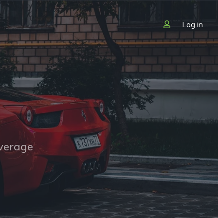
Log in
overage