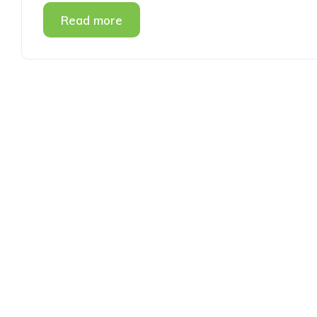
Read more