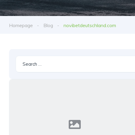
Homepage
Blog
novibetdeutschland.com