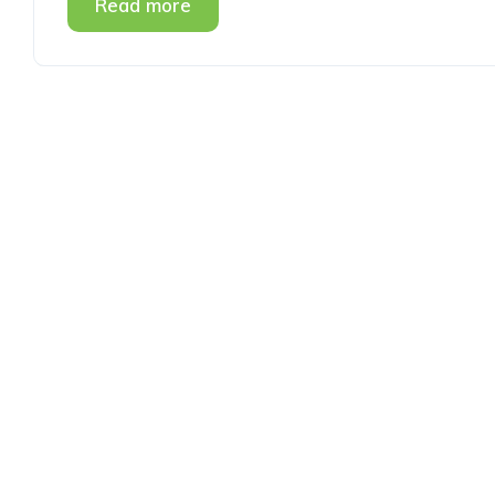
Read more