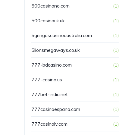
500casinono.com
(1)
500casinouk.uk
(1)
5gringoscasinoaustralia.com
(1)
5lionsmegaways.co.uk
(1)
777-bdcasino.com
(1)
777-casino.us
(1)
777bet-india.net
(1)
777casinoespana.com
(1)
777casinolv.com
(1)