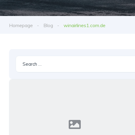
Homepage
Blog
winairlines1.com.de