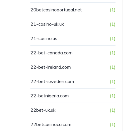
20betcasinoportugal.net
(1)
21-casino-uk.uk
(1)
21-casino.us
(1)
22-bet-canada.com
(1)
22-bet-ireland.com
(1)
22-bet-sweden.com
(1)
22-betnigeria.com
(1)
22bet-uk.uk
(1)
22betcasinoca.com
(1)