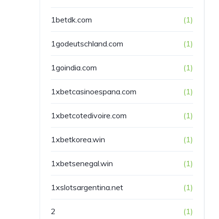
1betdk.com
(1)
1godeutschland.com
(1)
1goindia.com
(1)
1xbetcasinoespana.com
(1)
1xbetcotedivoire.com
(1)
1xbetkorea.win
(1)
1xbetsenegal.win
(1)
1xslotsargentina.net
(1)
2
(1)