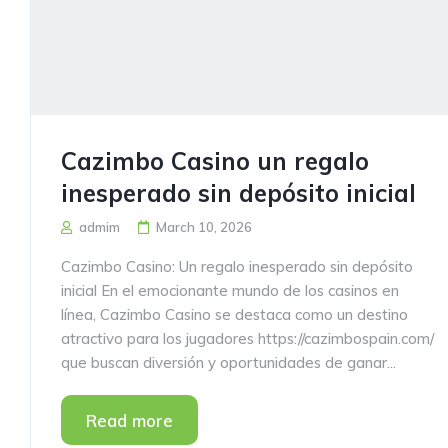
Cazimbo Casino un regalo
inesperado sin depósito inicial
admim
March 10, 2026
Cazimbo Casino: Un regalo inesperado sin depósito
inicial En el emocionante mundo de los casinos en
línea, Cazimbo Casino se destaca como un destino
atractivo para los jugadores https://cazimbospain.com/
que buscan diversión y oportunidades de ganar...
Read more