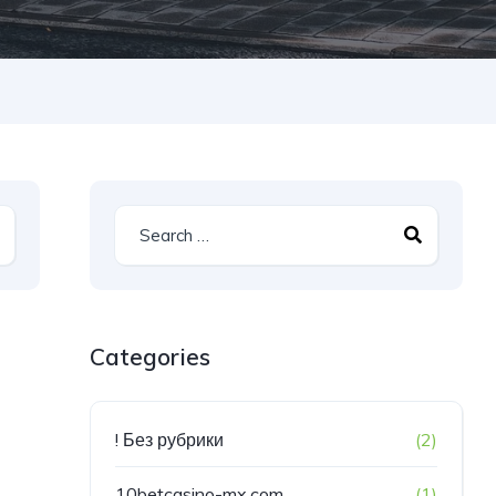
Categories
! Без рубрики
(2)
10betcasino-mx.com
(1)