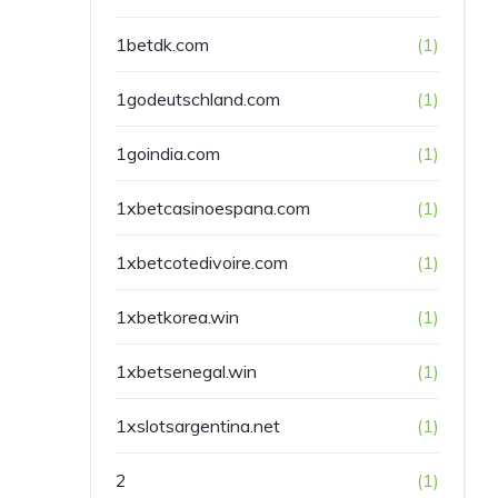
1betdk.com
(1)
1godeutschland.com
(1)
1goindia.com
(1)
1xbetcasinoespana.com
(1)
1xbetcotedivoire.com
(1)
1xbetkorea.win
(1)
1xbetsenegal.win
(1)
1xslotsargentina.net
(1)
2
(1)