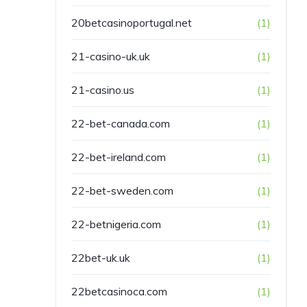
20betcasinoportugal.net
(1)
21-casino-uk.uk
(1)
21-casino.us
(1)
22-bet-canada.com
(1)
22-bet-ireland.com
(1)
22-bet-sweden.com
(1)
22-betnigeria.com
(1)
22bet-uk.uk
(1)
22betcasinoca.com
(1)