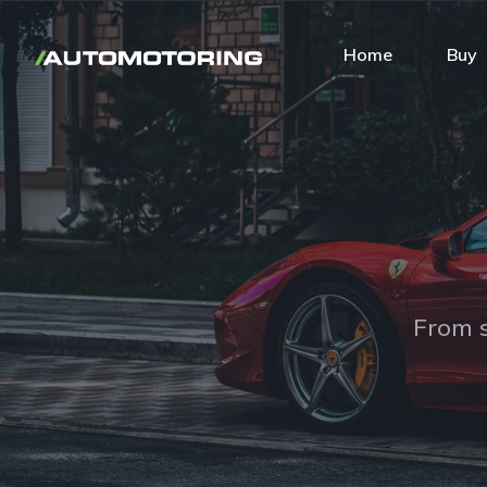
Home
Buy
From s