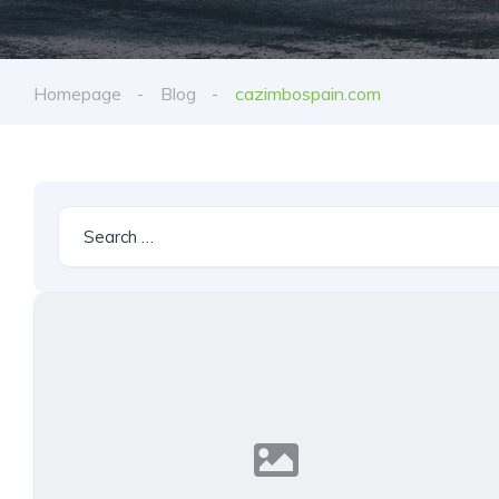
Homepage
Blog
cazimbospain.com