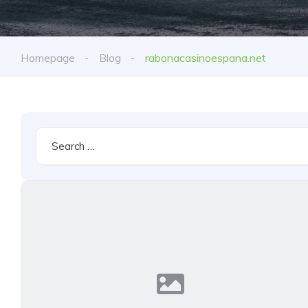
Homepage
Blog
rabonacasinoespana.net