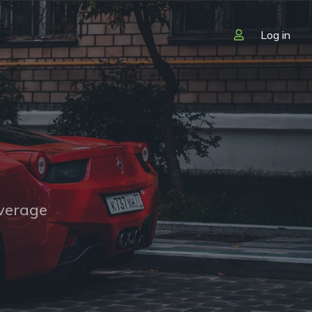
Log in
overage