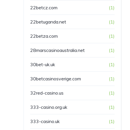
22betcz.com
(1)
22betuganda.net
(1)
22betza.com
(1)
28marscasinoaustralia.net
(1)
30bet-uk.uk
(1)
30betcasinosverige.com
(1)
32red-casino.us
(1)
333-casino.org.uk
(1)
333-casino.uk
(1)