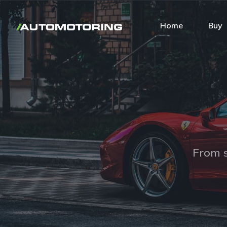
Home
Buy
From s