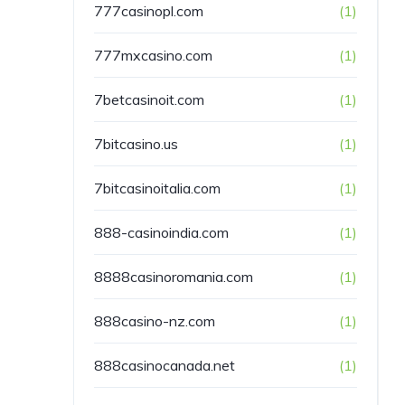
777casinopl.com
(1)
777mxcasino.com
(1)
7betcasinoit.com
(1)
7bitcasino.us
(1)
7bitcasinoitalia.com
(1)
888-casinoindia.com
(1)
8888casinoromania.com
(1)
888casino-nz.com
(1)
888casinocanada.net
(1)