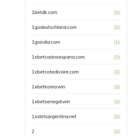
1betdk.com
(1)
1godeutschland.com
(1)
1goindia.com
(1)
1xbetcasinoespana.com
(1)
1xbetcotedivoire.com
(1)
1xbetkorea.win
(1)
1xbetsenegal.win
(1)
1xslotsargentina.net
(1)
2
(1)