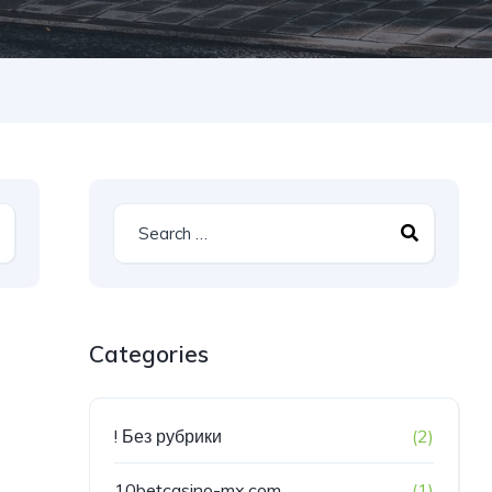
Categories
! Без рубрики
(2)
10betcasino-mx.com
(1)