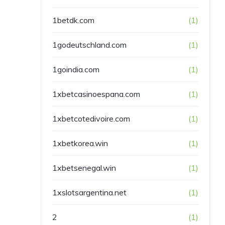
1betdk.com
(1)
1godeutschland.com
(1)
1goindia.com
(1)
1xbetcasinoespana.com
(1)
1xbetcotedivoire.com
(1)
1xbetkorea.win
(1)
1xbetsenegal.win
(1)
1xslotsargentina.net
(1)
2
(1)