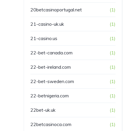
20betcasinoportugal.net
(1)
21-casino-uk.uk
(1)
21-casino.us
(1)
22-bet-canada.com
(1)
22-bet-ireland.com
(1)
22-bet-sweden.com
(1)
22-betnigeria.com
(1)
22bet-uk.uk
(1)
22betcasinoca.com
(1)