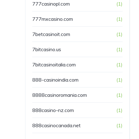
777casinopl.com
(1)
777mxcasino.com
(1)
7betcasinoit.com
(1)
7bitcasino.us
(1)
7bitcasinoitalia.com
(1)
888-casinoindia.com
(1)
8888casinoromania.com
(1)
888casino-nz.com
(1)
888casinocanada.net
(1)