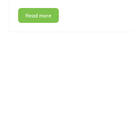
Read more