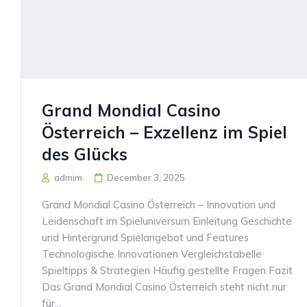
Grand Mondial Casino
Österreich – Exzellenz im Spiel
des Glücks
admim
December 3, 2025
Grand Mondial Casino Österreich – Innovation und
Leidenschaft im Spieluniversum Einleitung Geschichte
und Hintergrund Spielangebot und Features
Technologische Innovationen Vergleichstabelle
Spieltipps & Strategien Häufig gestellte Fragen Fazit
Das Grand Mondial Casino Österreich steht nicht nur
für...