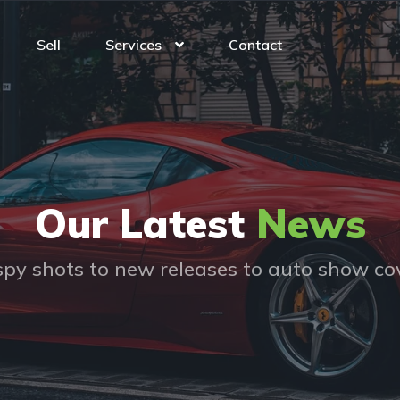
Sell
Services
Contact
Our Latest
News
py shots to new releases to auto show c