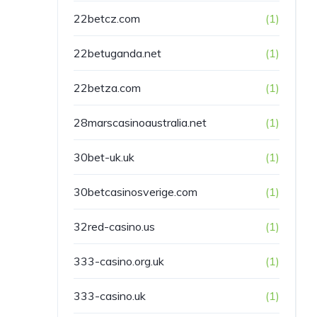
22betcz.com
(1)
22betuganda.net
(1)
22betza.com
(1)
28marscasinoaustralia.net
(1)
30bet-uk.uk
(1)
30betcasinosverige.com
(1)
32red-casino.us
(1)
333-casino.org.uk
(1)
333-casino.uk
(1)