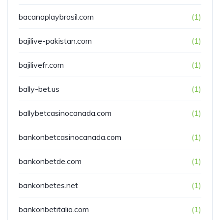
bacanaplaybrasil.com
(1)
bajilive-pakistan.com
(1)
bajilivefr.com
(1)
bally-bet.us
(1)
ballybetcasinocanada.com
(1)
bankonbetcasinocanada.com
(1)
bankonbetde.com
(1)
bankonbetes.net
(1)
bankonbetitalia.com
(1)