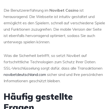
Die Benutzererfahrung im
Novibet Casino
ist
herausragend. Die Webseite ist intuitiv gestaltet und
ermöglicht es den Spielern, schnell auf verschiedene Spiele
und Funktionen zuzugreifen. Die mobile Version der Seite
ist ebenfalls hervorragend optimiert, sodass Sie auch
unterwegs spielen können.
Was die Sicherheit betrifft, so setzt Novibet auf
fortschrittliche Technologien zum Schutz Ihrer Daten.
SSL-Verschlüsselung sorgt dafür, dass alle Transaktionen
novibetdeutschland.com
sicher sind und Ihre persönlichen
Informationen geschützt bleiben.
Häufig gestellte
Fragen