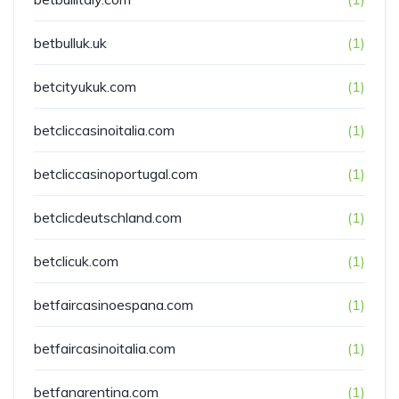
betbulluk.uk
(1)
betcityukuk.com
(1)
betcliccasinoitalia.com
(1)
betcliccasinoportugal.com
(1)
betclicdeutschland.com
(1)
betclicuk.com
(1)
betfaircasinoespana.com
(1)
betfaircasinoitalia.com
(1)
betfanarentina.com
(1)