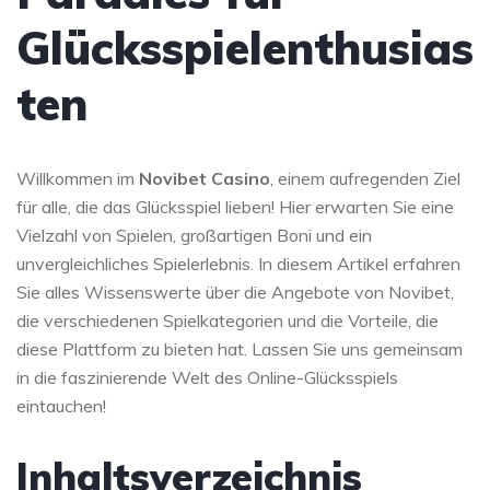
Glücksspielenthusias
ten
Willkommen im
Novibet Casino
, einem aufregenden Ziel
für alle, die das Glücksspiel lieben! Hier erwarten Sie eine
Vielzahl von Spielen, großartigen Boni und ein
unvergleichliches Spielerlebnis. In diesem Artikel erfahren
Sie alles Wissenswerte über die Angebote von Novibet,
die verschiedenen Spielkategorien und die Vorteile, die
diese Plattform zu bieten hat. Lassen Sie uns gemeinsam
in die faszinierende Welt des Online-Glücksspiels
eintauchen!
Inhaltsverzeichnis