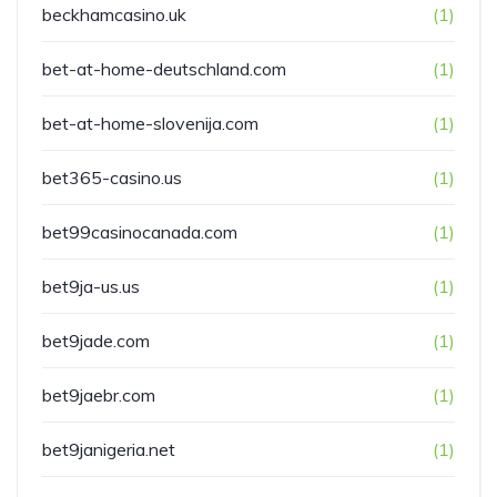
beckhamcasino.uk
(1)
bet-at-home-deutschland.com
(1)
bet-at-home-slovenija.com
(1)
bet365-casino.us
(1)
bet99casinocanada.com
(1)
bet9ja-us.us
(1)
bet9jade.com
(1)
bet9jaebr.com
(1)
bet9janigeria.net
(1)