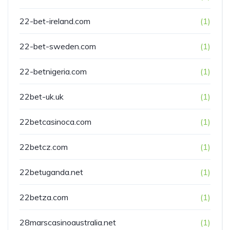
22-bet-ireland.com
(1)
22-bet-sweden.com
(1)
22-betnigeria.com
(1)
22bet-uk.uk
(1)
22betcasinoca.com
(1)
22betcz.com
(1)
22betuganda.net
(1)
22betza.com
(1)
28marscasinoaustralia.net
(1)