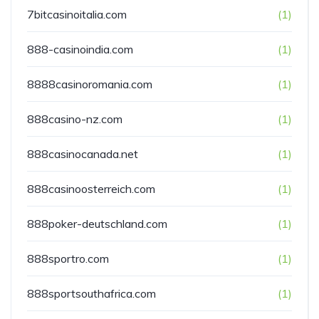
7bitcasinoitalia.com
(1)
888-casinoindia.com
(1)
8888casinoromania.com
(1)
888casino-nz.com
(1)
888casinocanada.net
(1)
888casinoosterreich.com
(1)
888poker-deutschland.com
(1)
888sportro.com
(1)
888sportsouthafrica.com
(1)