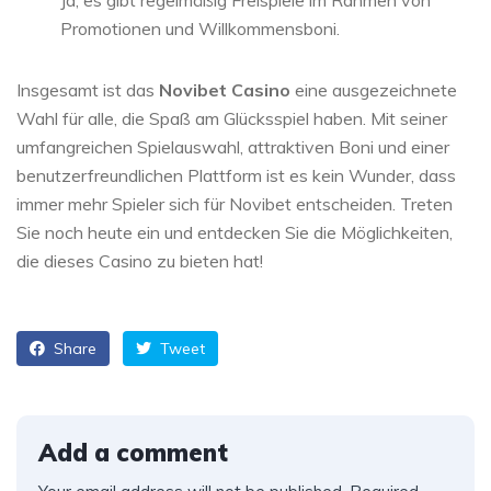
Ja, es gibt regelmäßig Freispiele im Rahmen von
Promotionen und Willkommensboni.
Insgesamt ist das
Novibet Casino
eine ausgezeichnete
Wahl für alle, die Spaß am Glücksspiel haben. Mit seiner
umfangreichen Spielauswahl, attraktiven Boni und einer
benutzerfreundlichen Plattform ist es kein Wunder, dass
immer mehr Spieler sich für Novibet entscheiden. Treten
Sie noch heute ein und entdecken Sie die Möglichkeiten,
die dieses Casino zu bieten hat!
Share
Tweet
Add a comment