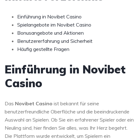
Einführung in Novibet Casino
Spielangebote im Novibet Casino
Bonusangebote und Aktionen
Benutzererfahrung und Sicherheit
Häufig gestellte Fragen
Einführung in Novibet
Casino
Das
Novibet Casino
ist bekannt für seine
benutzerfreundliche Oberfläche und die beeindruckende
Auswahl an Spielen. Ob Sie ein erfahrener Spieler oder ein
Neuling sind, hier finden Sie alles, was Ihr Herz begehrt.
Die Plattform wurde entwickelt, um Spielern ein