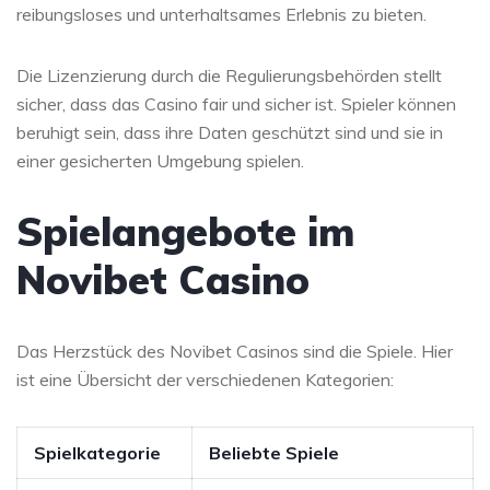
reibungsloses und unterhaltsames Erlebnis zu bieten.
Die Lizenzierung durch die Regulierungsbehörden stellt
sicher, dass das Casino fair und sicher ist. Spieler können
beruhigt sein, dass ihre Daten geschützt sind und sie in
einer gesicherten Umgebung spielen.
Spielangebote im
Novibet Casino
Das Herzstück des Novibet Casinos sind die Spiele. Hier
ist eine Übersicht der verschiedenen Kategorien:
Spielkategorie
Beliebte Spiele