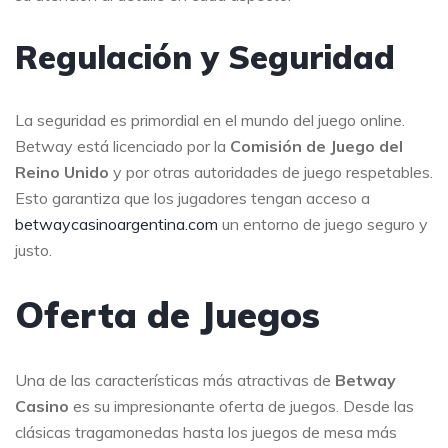
Regulación y Seguridad
La seguridad es primordial en el mundo del juego online.
Betway está licenciado por la
Comisión de Juego del
Reino Unido
y por otras autoridades de juego respetables.
Esto garantiza que los jugadores tengan acceso a
betwaycasinoargentina.com
un entorno de juego seguro y
justo.
Oferta de Juegos
Una de las características más atractivas de
Betway
Casino
es su impresionante oferta de juegos. Desde las
clásicas tragamonedas hasta los juegos de mesa más