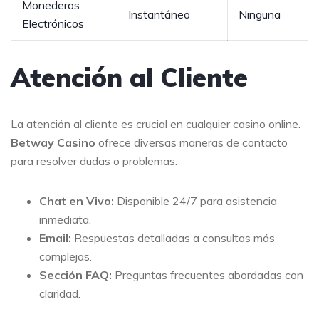
Monederos
Instantáneo
Ninguna
Electrónicos
Atención al Cliente
La atención al cliente es crucial en cualquier casino online.
Betway Casino
ofrece diversas maneras de contacto
para resolver dudas o problemas:
Chat en Vivo:
Disponible 24/7 para asistencia
inmediata.
Email:
Respuestas detalladas a consultas más
complejas.
Sección FAQ:
Preguntas frecuentes abordadas con
claridad.