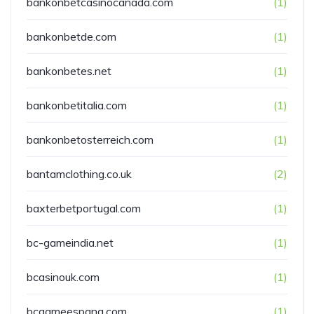
bankonbetcasinocanada.com
(1)
bankonbetde.com
(1)
bankonbetes.net
(1)
bankonbetitalia.com
(1)
bankonbetosterreich.com
(1)
bantamclothing.co.uk
(2)
baxterbetportugal.com
(1)
bc-gameindia.net
(1)
bcasinouk.com
(1)
bcgameespana.com
(1)