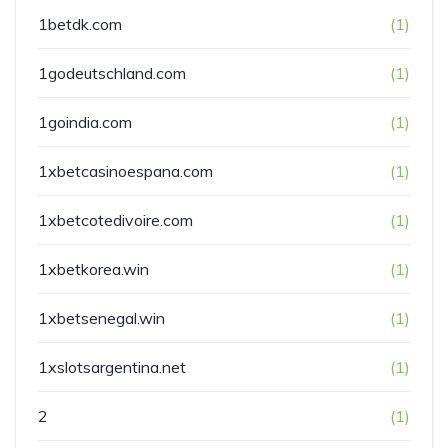
1betdk.com
(1)
1godeutschland.com
(1)
1goindia.com
(1)
1xbetcasinoespana.com
(1)
1xbetcotedivoire.com
(1)
1xbetkorea.win
(1)
1xbetsenegal.win
(1)
1xslotsargentina.net
(1)
2
(1)