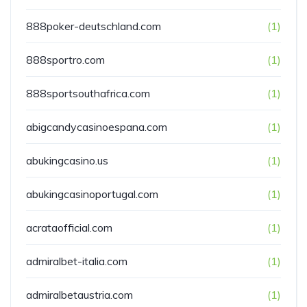
888poker-deutschland.com
(1)
888sportro.com
(1)
888sportsouthafrica.com
(1)
abigcandycasinoespana.com
(1)
abukingcasino.us
(1)
abukingcasinoportugal.com
(1)
acrataofficial.com
(1)
admiralbet-italia.com
(1)
admiralbetaustria.com
(1)