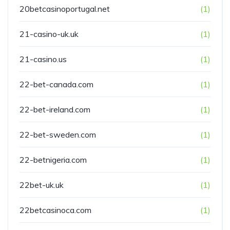
20betcasinoportugal.net
(1)
21-casino-uk.uk
(1)
21-casino.us
(1)
22-bet-canada.com
(1)
22-bet-ireland.com
(1)
22-bet-sweden.com
(1)
22-betnigeria.com
(1)
22bet-uk.uk
(1)
22betcasinoca.com
(1)