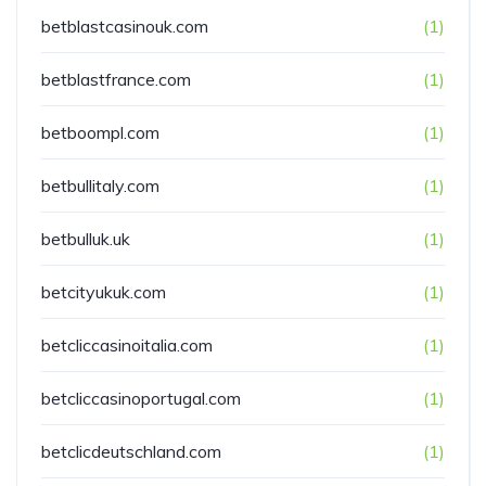
betblastcasinouk.com
(1)
betblastfrance.com
(1)
betboompl.com
(1)
betbullitaly.com
(1)
betbulluk.uk
(1)
betcityukuk.com
(1)
betcliccasinoitalia.com
(1)
betcliccasinoportugal.com
(1)
betclicdeutschland.com
(1)