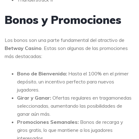
Bonos y Promociones
Los bonos son una parte fundamental del atractivo de
Betway Casino
. Estas son algunas de las promociones
más destacadas:
Bono de Bienvenida:
Hasta el 100% en el primer
depósito, un incentivo perfecto para nuevos
jugadores.
Girar y Ganar:
Ofertas regulares en tragamonedas
seleccionadas, aumentando las posibilidades de
ganar aún más.
Promociones Semanales:
Bonos de recarga y
giros gratis, lo que mantiene a los jugadores
interesados.