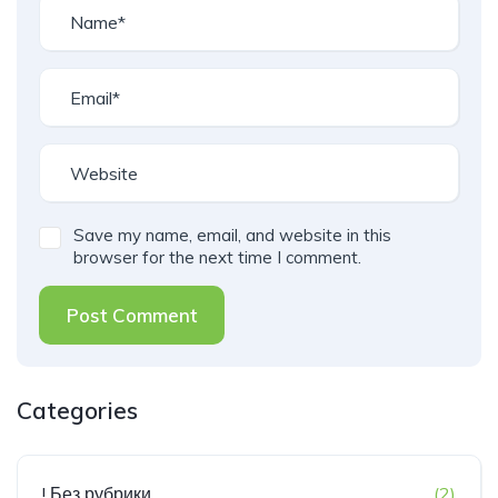
Save my name, email, and website in this
browser for the next time I comment.
Post Comment
Categories
! Без рубрики
(2)