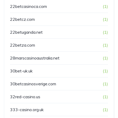
22betcasinoca.com
(1)
22betcz.com
(1)
22betuganda.net
(1)
22betza.com
(1)
28marscasinoaustralia.net
(1)
30bet-uk.uk
(1)
30betcasinosverige.com
(1)
32red-casino.us
(1)
333-casino.org.uk
(1)