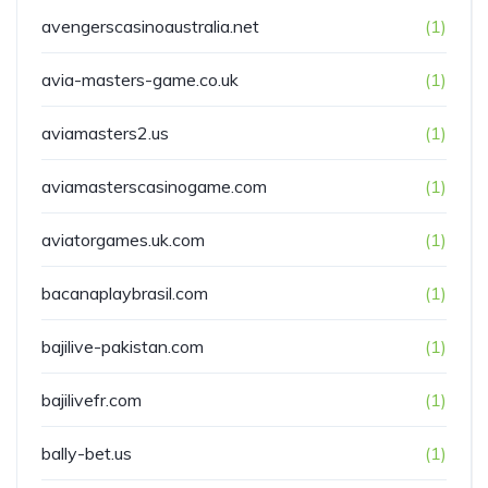
avengerscasinoaustralia.net
(1)
avia-masters-game.co.uk
(1)
aviamasters2.us
(1)
aviamasterscasinogame.com
(1)
aviatorgames.uk.com
(1)
bacanaplaybrasil.com
(1)
bajilive-pakistan.com
(1)
bajilivefr.com
(1)
bally-bet.us
(1)