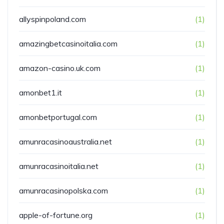
allyspinpoland.com
(1)
amazingbetcasinoitalia.com
(1)
amazon-casino.uk.com
(1)
amonbet1.it
(1)
amonbetportugal.com
(1)
amunracasinoaustralia.net
(1)
amunracasinoitalia.net
(1)
amunracasinopolska.com
(1)
apple-of-fortune.org
(1)