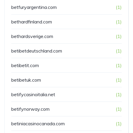
betfuryargentina.com
(1)
bethardfinland.com
(1)
bethardsverige.com
(1)
betibetdeutschland.com
(1)
betibetit.com
(1)
betibetuk.com
(1)
betifycasinoitalia.net
(1)
betifynorway.com
(1)
betiniacasinocanada.com
(1)