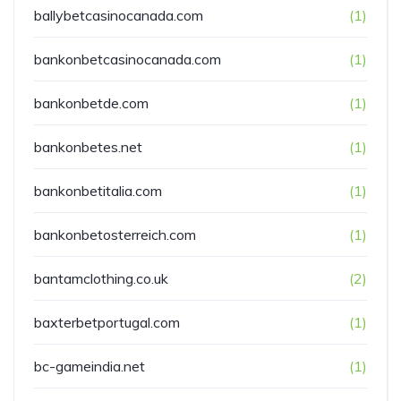
ballybetcasinocanada.com
(1)
bankonbetcasinocanada.com
(1)
bankonbetde.com
(1)
bankonbetes.net
(1)
bankonbetitalia.com
(1)
bankonbetosterreich.com
(1)
bantamclothing.co.uk
(2)
baxterbetportugal.com
(1)
bc-gameindia.net
(1)