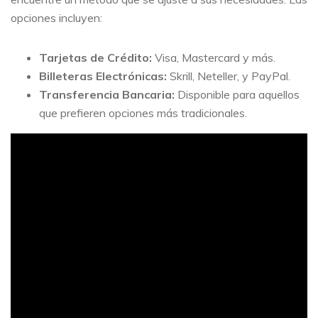
opciones incluyen:
Tarjetas de Crédito:
Visa, Mastercard y más.
Billeteras Electrónicas:
Skrill, Neteller, y PayPal.
Transferencia Bancaria:
Disponible para aquellos
que prefieren opciones más tradicionales.