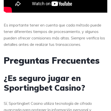
Es importante tener en cuenta que cada método puede
tener diferentes tiempos de procesamiento, y algunos
pueden ofrecer comisiones más altas. Siempre verifica los
detalles antes de realizar tus transacciones.
Preguntas Frecuentes
¿Es seguro jugar en
Sportingbet Casino?
Sí, Sportingbet Casino utiliza tecnología de cifrado
avanzada para proteger la información personal y