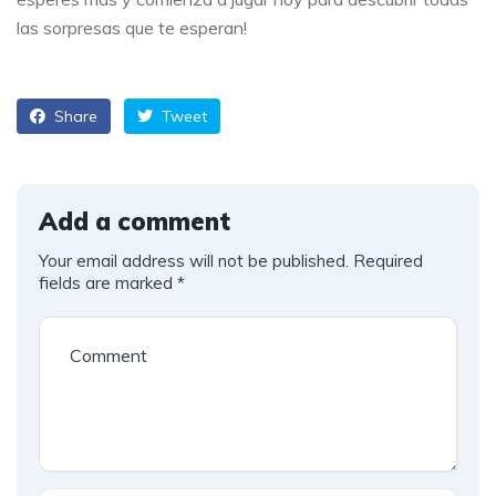
las sorpresas que te esperan!
Share
Tweet
Add a comment
Your email address will not be published.
Required
fields are marked
*