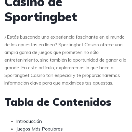
Casino de
Sportingbet
¿Estás buscando una experiencia fascinante en el mundo
de las apuestas en línea? Sportingbet Casino ofrece una
amplia gama de juegos que prometen no sólo
entretenimiento, sino también la oportunidad de ganar a lo
grande. En este artículo, exploraremos lo que hace a
Sportingbet Casino tan especial y te proporcionaremos
información clave para que maximices tus apuestas.
Tabla de Contenidos
Introducción
Juegos Más Populares