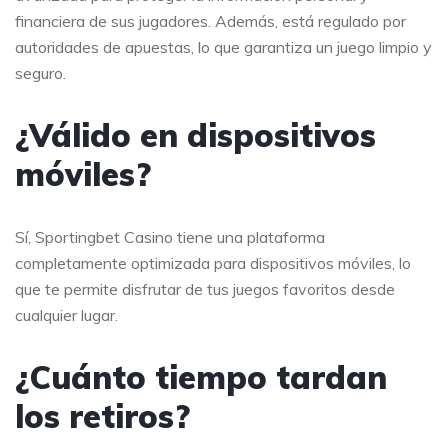
financiera de sus jugadores. Además, está regulado por
autoridades de apuestas, lo que garantiza un juego limpio y
seguro.
¿Válido en dispositivos
móviles?
Sí, Sportingbet Casino tiene una plataforma
completamente optimizada para dispositivos móviles, lo
que te permite disfrutar de tus juegos favoritos desde
cualquier lugar.
¿Cuánto tiempo tardan
los retiros?