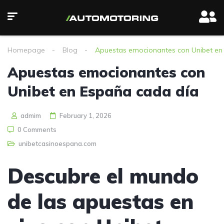
Homepage
Blog
Apuestas emocionantes con Unibet en
Apuestas emocionantes con
Unibet en España cada día
admim
February 1, 2026
0 Comments
unibetcasinoespana.com
Descubre el mundo
de las apuestas en