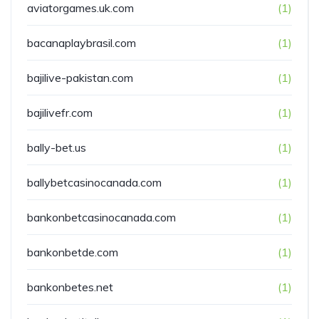
aviatorgames.uk.com
(1)
bacanaplaybrasil.com
(1)
bajilive-pakistan.com
(1)
bajilivefr.com
(1)
bally-bet.us
(1)
ballybetcasinocanada.com
(1)
bankonbetcasinocanada.com
(1)
bankonbetde.com
(1)
bankonbetes.net
(1)