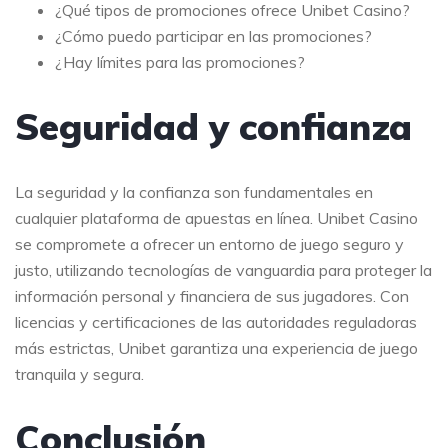
¿Qué tipos de promociones ofrece Unibet Casino?
¿Cómo puedo participar en las promociones?
¿Hay límites para las promociones?
Seguridad y confianza
La seguridad y la confianza son fundamentales en
cualquier plataforma de apuestas en línea. Unibet Casino
se compromete a ofrecer un entorno de juego seguro y
justo, utilizando tecnologías de vanguardia para proteger la
información personal y financiera de sus jugadores. Con
licencias y certificaciones de las autoridades reguladoras
más estrictas, Unibet garantiza una experiencia de juego
tranquila y segura.
Conclusión