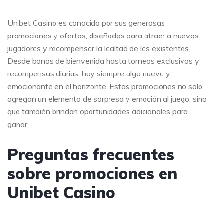
Unibet Casino es conocido por sus generosas
promociones y ofertas, diseñadas para atraer a nuevos
jugadores y recompensar la lealtad de los existentes.
Desde bonos de bienvenida hasta torneos exclusivos y
recompensas diarias, hay siempre algo nuevo y
emocionante en el horizonte. Estas promociones no solo
agregan un elemento de sorpresa y emoción al juego, sino
que también brindan oportunidades adicionales para
ganar.
Preguntas frecuentes
sobre promociones en
Unibet Casino