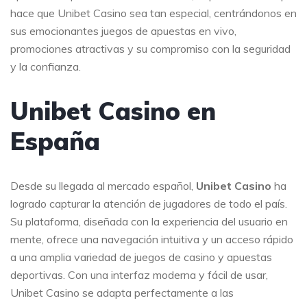
hace que Unibet Casino sea tan especial, centrándonos en
sus emocionantes juegos de apuestas en vivo,
promociones atractivas y su compromiso con la seguridad
y la confianza.
Unibet Casino en
España
Desde su llegada al mercado español,
Unibet Casino
ha
logrado capturar la atención de jugadores de todo el país.
Su plataforma, diseñada con la experiencia del usuario en
mente, ofrece una navegación intuitiva y un acceso rápido
a una amplia variedad de juegos de casino y apuestas
deportivas. Con una interfaz moderna y fácil de usar,
Unibet Casino se adapta perfectamente a las