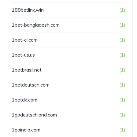
188betlink.win
(1)
1bet-bangladesh.com
(1)
1bet-ci.com
(1)
1bet-us.us
(1)
1betbrasil.net
(1)
1betdeutsch.com
(1)
1betdk.com
(1)
1godeutschland.com
(1)
1goindia.com
(1)