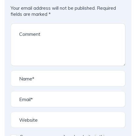
Your email address will not be published.
Required
fields are marked
*