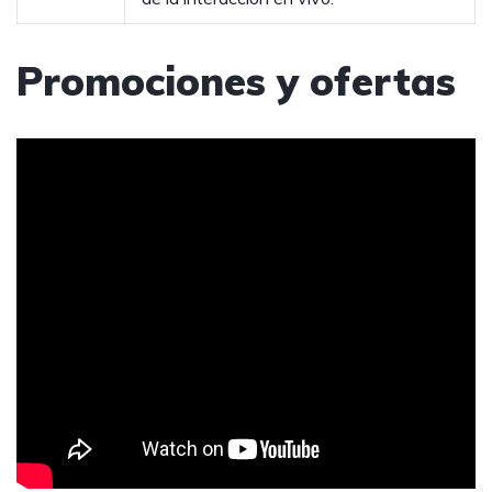
Promociones y ofertas