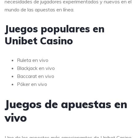
necesidades de jugadores experimentados y nuevos en el
mundo de las apuestas en línea.
Juegos populares en
Unibet Casino
Ruleta en vivo
Blackjack en vivo
Baccarat en vivo
Póker en vivo
Juegos de apuestas en
vivo
Uno de los aspectos más emocionantes de Unibet Casino