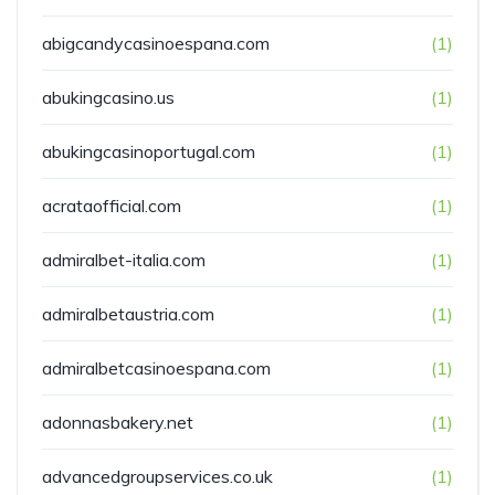
abigcandycasinoespana.com
(1)
abukingcasino.us
(1)
abukingcasinoportugal.com
(1)
acrataofficial.com
(1)
admiralbet-italia.com
(1)
admiralbetaustria.com
(1)
admiralbetcasinoespana.com
(1)
adonnasbakery.net
(1)
advancedgroupservices.co.uk
(1)