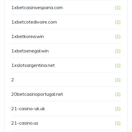
1xbetcasinoespana.com
(1)
1xbetcotedivoire.com
(1)
1xbetkorea.win
(1)
1xbetsenegal.win
(1)
1xslotsargentina.net
(1)
2
(1)
20betcasinoportugal.net
(1)
21-casino-uk.uk
(1)
21-casino.us
(1)