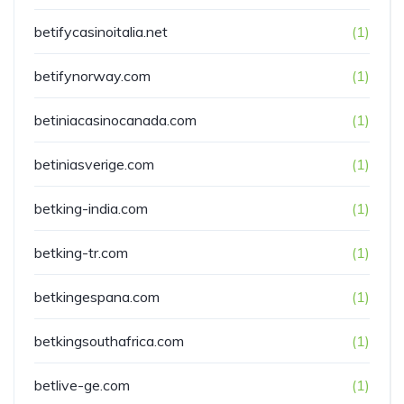
betifycasinoitalia.net
(1)
betifynorway.com
(1)
betiniacasinocanada.com
(1)
betiniasverige.com
(1)
betking-india.com
(1)
betking-tr.com
(1)
betkingespana.com
(1)
betkingsouthafrica.com
(1)
betlive-ge.com
(1)