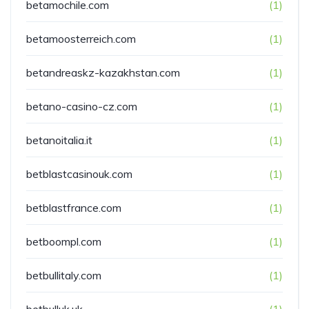
betamochile.com
(1)
betamoosterreich.com
(1)
betandreaskz-kazakhstan.com
(1)
betano-casino-cz.com
(1)
betanoitalia.it
(1)
betblastcasinouk.com
(1)
betblastfrance.com
(1)
betboompl.com
(1)
betbullitaly.com
(1)