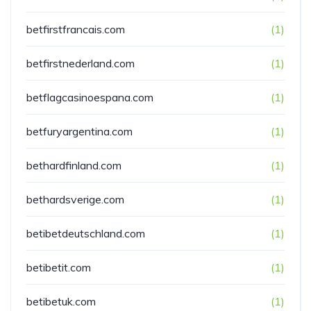
betfirstfrancais.com
(1)
betfirstnederland.com
(1)
betflagcasinoespana.com
(1)
betfuryargentina.com
(1)
bethardfinland.com
(1)
bethardsverige.com
(1)
betibetdeutschland.com
(1)
betibetit.com
(1)
betibetuk.com
(1)