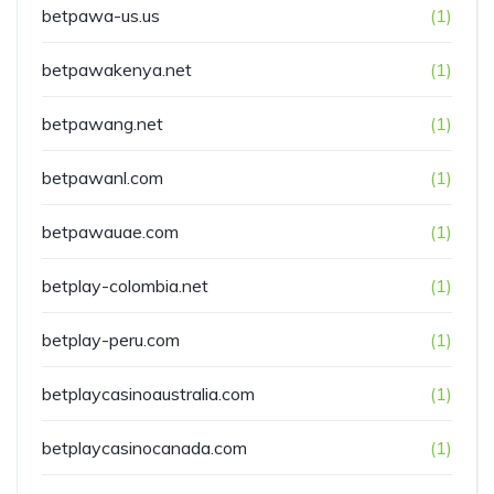
betpawa-us.us
(1)
betpawakenya.net
(1)
betpawang.net
(1)
betpawanl.com
(1)
betpawauae.com
(1)
betplay-colombia.net
(1)
betplay-peru.com
(1)
betplaycasinoaustralia.com
(1)
betplaycasinocanada.com
(1)