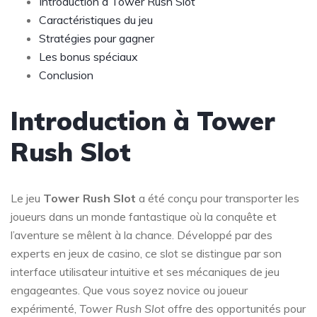
Introduction à Tower Rush Slot
Caractéristiques du jeu
Stratégies pour gagner
Les bonus spéciaux
Conclusion
Introduction à Tower
Rush Slot
Le jeu
Tower Rush Slot
a été conçu pour transporter les
joueurs dans un monde fantastique où la conquête et
l’aventure se mêlent à la chance. Développé par des
experts en jeux de casino, ce slot se distingue par son
interface utilisateur intuitive et ses mécaniques de jeu
engageantes. Que vous soyez novice ou joueur
expérimenté,
Tower Rush Slot
offre des opportunités pour