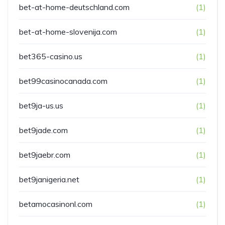
bet-at-home-deutschland.com
(1)
bet-at-home-slovenija.com
(1)
bet365-casino.us
(1)
bet99casinocanada.com
(1)
bet9ja-us.us
(1)
bet9jade.com
(1)
bet9jaebr.com
(1)
bet9janigeria.net
(1)
betamocasinonl.com
(1)