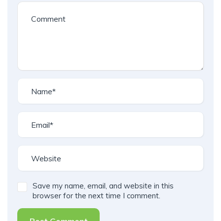
Save my name, email, and website in this
browser for the next time I comment.