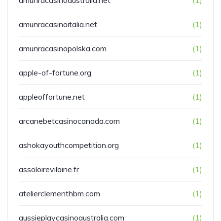
amunracasinoaustralia.net
(1)
amunracasinoitalia.net
(1)
amunracasinopolska.com
(1)
apple-of-fortune.org
(1)
appleoffortune.net
(1)
arcanebetcasinocanada.com
(1)
ashokayouthcompetition.org
(1)
assoloirevilaine.fr
(1)
atelierclementhbm.com
(1)
aussieplaycasinoaustralia.com
(1)