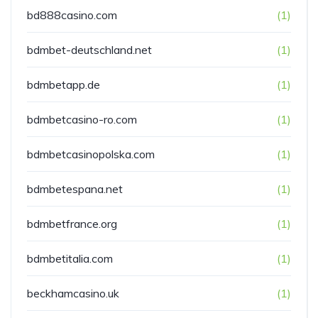
bd888casino.com
(1)
bdmbet-deutschland.net
(1)
bdmbetapp.de
(1)
bdmbetcasino-ro.com
(1)
bdmbetcasinopolska.com
(1)
bdmbetespana.net
(1)
bdmbetfrance.org
(1)
bdmbetitalia.com
(1)
beckhamcasino.uk
(1)