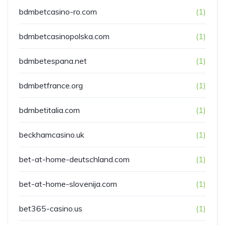
bdmbetcasino-ro.com
(1)
bdmbetcasinopolska.com
(1)
bdmbetespana.net
(1)
bdmbetfrance.org
(1)
bdmbetitalia.com
(1)
beckhamcasino.uk
(1)
bet-at-home-deutschland.com
(1)
bet-at-home-slovenija.com
(1)
bet365-casino.us
(1)