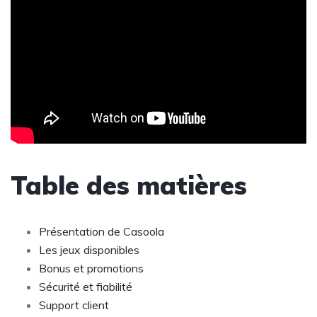
Table des matières
Présentation de Casoola
Les jeux disponibles
Bonus et promotions
Sécurité et fiabilité
Support client