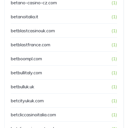
betano-casino-cz.com
(1)
betanoitalia.it
(1)
betblastcasinouk.com
(1)
betblastfrance.com
(1)
betboompl.com
(1)
betbullitaly.com
(1)
betbulluk.uk
(1)
betcityukuk.com
(1)
betcliccasinoitalia.com
(1)