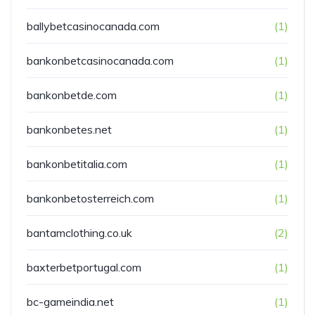
ballybetcasinocanada.com
(1)
bankonbetcasinocanada.com
(1)
bankonbetde.com
(1)
bankonbetes.net
(1)
bankonbetitalia.com
(1)
bankonbetosterreich.com
(1)
bantamclothing.co.uk
(2)
baxterbetportugal.com
(1)
bc-gameindia.net
(1)