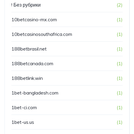
! Без рубрики
(2)
10betcasino-mx.com
(1)
10betcasinosouthafrica.com
(1)
188betbrasil.net
(1)
188betcanada.com
(1)
188betlink.win
(1)
1bet-bangladesh.com
(1)
1bet-ci.com
(1)
1bet-us.us
(1)