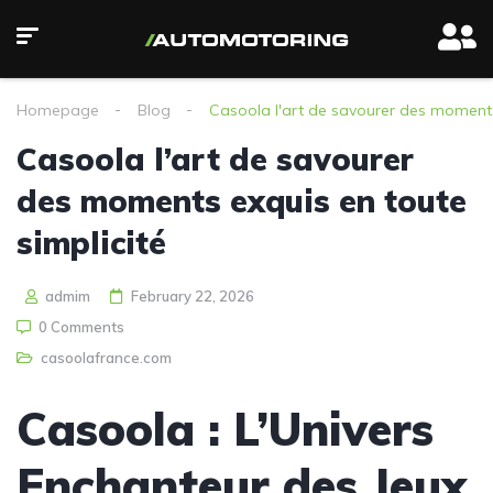
Homepage
Blog
Casoola l'art de savourer des moments 
Casoola l’art de savourer
des moments exquis en toute
simplicité
admim
February 22, 2026
0 Comments
casoolafrance.com
Casoola : L’Univers
Enchanteur des Jeux