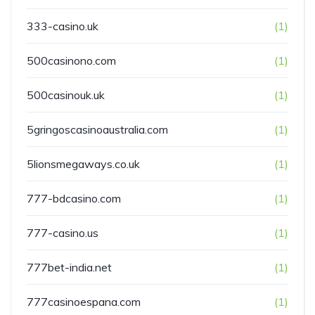
333-casino.uk
(1)
500casinono.com
(1)
500casinouk.uk
(1)
5gringoscasinoaustralia.com
(1)
5lionsmegaways.co.uk
(1)
777-bdcasino.com
(1)
777-casino.us
(1)
777bet-india.net
(1)
777casinoespana.com
(1)