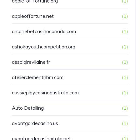
apple-of-fortune.org
(1)
appleoffortune.net
(1)
arcanebetcasinocanada.com
(1)
ashokayouthcompetition.org
(1)
assoloirevilaine.fr
(1)
atelierclementhbm.com
(1)
aussieplaycasinoaustralia.com
(1)
Auto Detailing
(1)
avantgardecasino.us
(1)
avantgardecasinoitalia.net
(1)