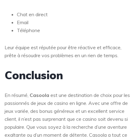
Chat en direct
Email
Téléphone
Leur équipe est réputée pour être réactive et efficace,
prête à résoudre vos problèmes en un rien de temps.
Conclusion
En résumé,
Casoola
est une destination de choix pour les
passionnés de jeux de casino en ligne. Avec une offre de
jeux variée, des bonus généreux et un excellent service
client, il n’est pas surprenant que ce casino soit devenu si
populaire. Que vous soyez à la recherche d’une aventure
exaltante ou d’un moment de détente, Casoola a tout ce