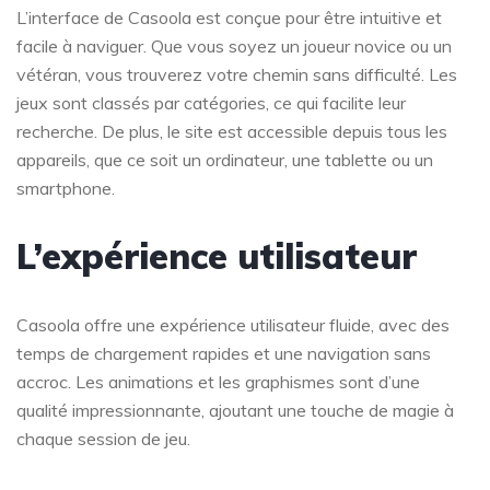
L’interface de Casoola est conçue pour être intuitive et
facile à naviguer. Que vous soyez un joueur novice ou un
vétéran, vous trouverez votre chemin sans difficulté. Les
jeux sont classés par catégories, ce qui facilite leur
recherche. De plus, le site est accessible depuis tous les
appareils, que ce soit un ordinateur, une tablette ou un
smartphone.
L’expérience utilisateur
Casoola offre une expérience utilisateur fluide, avec des
temps de chargement rapides et une navigation sans
accroc. Les animations et les graphismes sont d’une
qualité impressionnante, ajoutant une touche de magie à
chaque session de jeu.