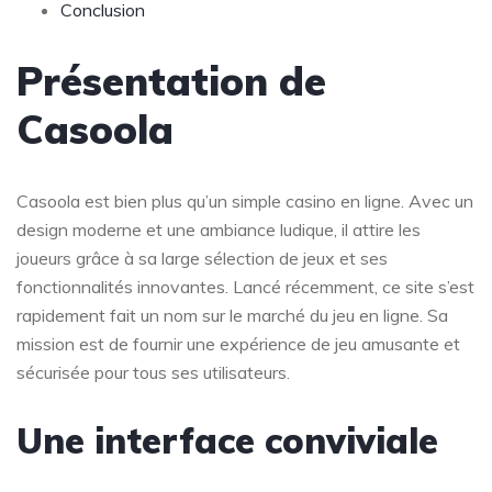
Conclusion
Présentation de
Casoola
Casoola est bien plus qu’un simple casino en ligne. Avec un
design moderne et une ambiance ludique, il attire les
joueurs grâce à sa large sélection de jeux et ses
fonctionnalités innovantes. Lancé récemment, ce site s’est
rapidement fait un nom sur le marché du jeu en ligne. Sa
mission est de fournir une expérience de jeu amusante et
sécurisée pour tous ses utilisateurs.
Une interface conviviale