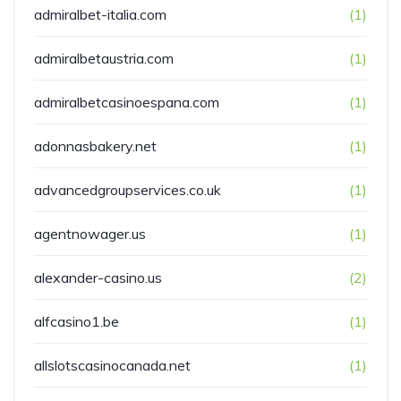
admiralbet-italia.com
(1)
admiralbetaustria.com
(1)
admiralbetcasinoespana.com
(1)
adonnasbakery.net
(1)
advancedgroupservices.co.uk
(1)
agentnowager.us
(1)
alexander-casino.us
(2)
alfcasino1.be
(1)
allslotscasinocanada.net
(1)