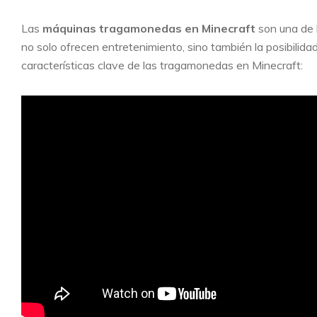
Las
máquinas tragamonedas en Minecraft
son una de 
no solo ofrecen entretenimiento, sino también la posibilid
características clave de las tragamonedas en Minecraft: