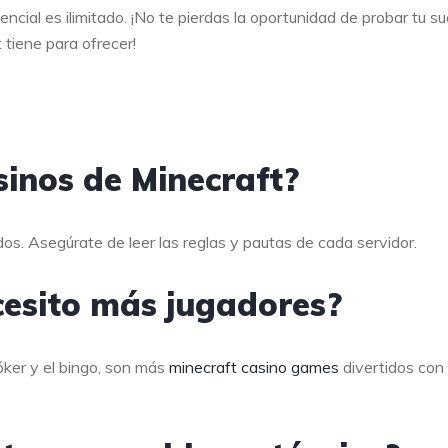
encial es ilimitado. ¡No te pierdas la oportunidad de probar tu s
 tiene para ofrecer!
sinos de Minecraft?
os. Asegúrate de leer las reglas y pautas de cada servidor.
cesito más jugadores?
óker y el bingo, son más
minecraft casino games
divertidos con