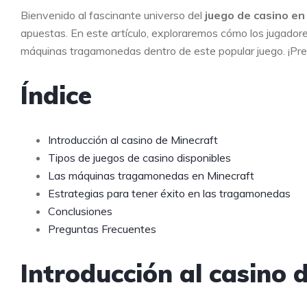
Bienvenido al fascinante universo del
juego de casino en
apuestas. En este artículo, exploraremos cómo los jugadore
máquinas tragamonedas dentro de este popular juego. ¡Prepá
Índice
Introducción al casino de Minecraft
Tipos de juegos de casino disponibles
Las máquinas tragamonedas en Minecraft
Estrategias para tener éxito en las tragamonedas
Conclusiones
Preguntas Frecuentes
Introducción al casino 