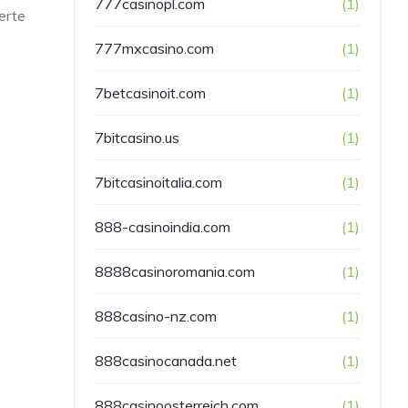
777casinopl.com
(1)
uerte
777mxcasino.com
(1)
7betcasinoit.com
(1)
7bitcasino.us
(1)
7bitcasinoitalia.com
(1)
888-casinoindia.com
(1)
8888casinoromania.com
(1)
888casino-nz.com
(1)
888casinocanada.net
(1)
888casinoosterreich.com
(1)