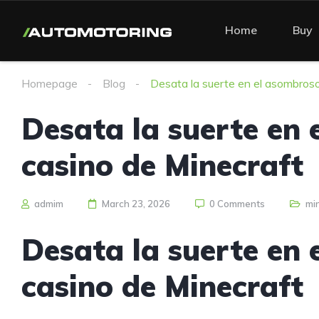
Home
Buy
Homepage
Blog
Desata la suerte en el asombros
Desata la suerte en
casino de Minecraft
admim
March 23, 2026
0 Comments
min
Desata la suerte en
casino de Minecraft