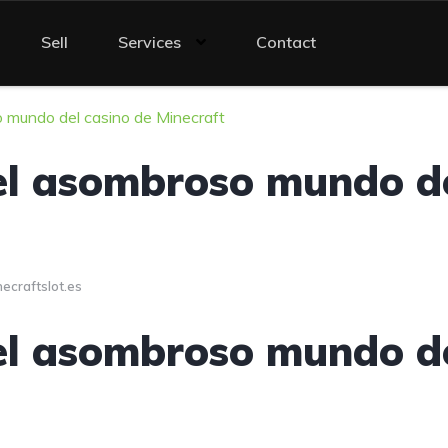
Sell
Services
Contact
o mundo del casino de Minecraft
 el asombroso mundo d
ecraftslot.es
 el asombroso mundo d