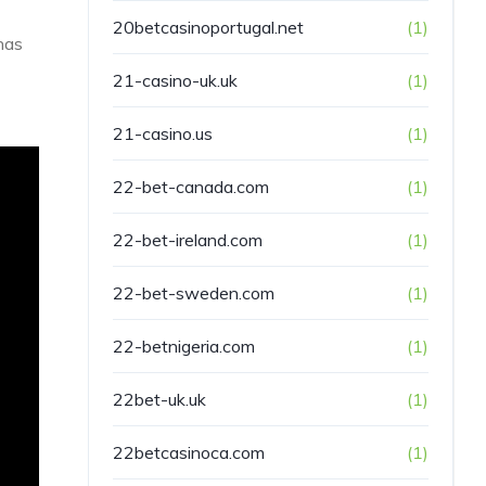
20betcasinoportugal.net
(1)
nas
21-casino-uk.uk
(1)
21-casino.us
(1)
22-bet-canada.com
(1)
22-bet-ireland.com
(1)
22-bet-sweden.com
(1)
22-betnigeria.com
(1)
22bet-uk.uk
(1)
22betcasinoca.com
(1)