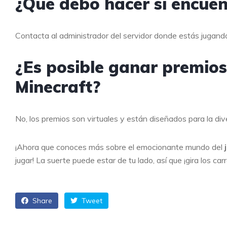
¿Qué debo hacer si encuen
Contacta al administrador del servidor donde estás jugando
¿Es posible ganar premios 
Minecraft?
No, los premios son virtuales y están diseñados para la div
¡Ahora que conoces más sobre el emocionante mundo del
jugar! La suerte puede estar de tu lado, así que ¡gira los carr
Share
Tweet