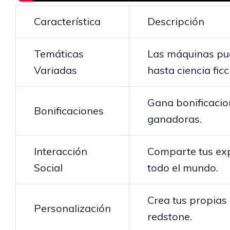
Característica
Descripción
Temáticas
Las máquinas pu
Variadas
hasta ciencia ficc
Gana bonificacio
Bonificaciones
ganadoras.
Interacción
Comparte tus exp
Social
todo el mundo.
Crea tus propia
Personalización
redstone.