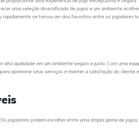
de proporcionar uma experiência de jogo excepcional e segura.
recer uma seleção diversificada de jogos e um ambiente acolhe
rapidamente se tornou um dos favoritos entre os jogadores lo
de alta qualidade em um ambiente seguro e justo. Com uma equ
ara aprimorar seus serviços e manter a satisfação do cliente 
eis
e! Os jogadores podem escolher entre uma ampla gama de jogos,