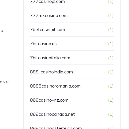
777casinopl.com
(1)
777mxcasino.com
(1)
7betcasinoit.com
(1)
ra
7bitcasino.us
(1)
7bitcasinoitalia.com
(1)
888-casinoindia.com
(1)
es a
8888casinoromania.com
(1)
888casino-nz.com
(1)
888casinocanada.net
(1)
888casinoosterreich.com
(1)