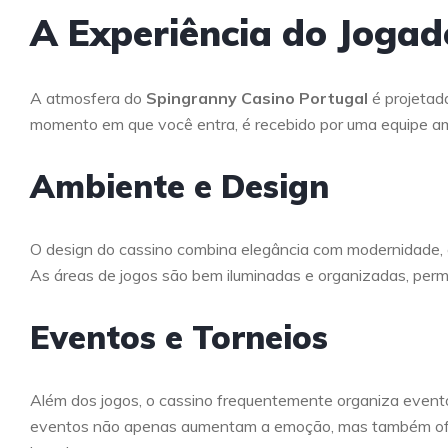
A Experiência do Jogad
A atmosfera do
Spingranny Casino Portugal
é projetad
momento em que você entra, é recebido por uma equipe amig
Ambiente e Design
O design do cassino combina elegância com modernidade, c
As áreas de jogos são bem iluminadas e organizadas, perm
Eventos e Torneios
Além dos jogos, o cassino frequentemente organiza evento
eventos não apenas aumentam a emoção, mas também ofere