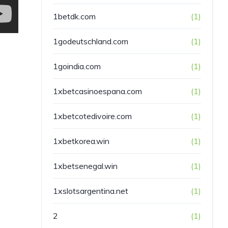
1betdk.com
(1)
1godeutschland.com
(1)
1goindia.com
(1)
1xbetcasinoespana.com
(1)
1xbetcotedivoire.com
(1)
1xbetkorea.win
(1)
1xbetsenegal.win
(1)
1xslotsargentina.net
(1)
2
(1)