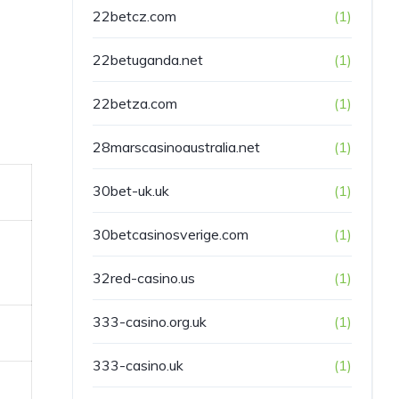
22betcz.com
(1)
22betuganda.net
(1)
22betza.com
(1)
28marscasinoaustralia.net
(1)
30bet-uk.uk
(1)
30betcasinosverige.com
(1)
32red-casino.us
(1)
333-casino.org.uk
(1)
333-casino.uk
(1)