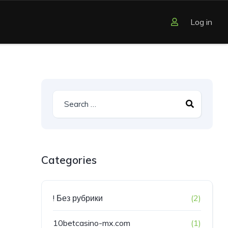
Log in
Categories
! Без рубрики
(2)
10betcasino-mx.com
(1)