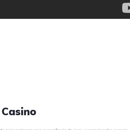
 Casino