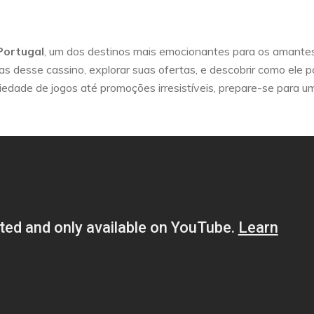
Portugal
, um dos destinos mais emocionantes para os amante
as desse cassino, explorar suas ofertas, e descobrir como ele 
edade de jogos até promoções irresistíveis, prepare-se para u