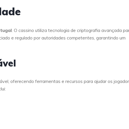
dade
tugal
. O cassino utiliza tecnologia de criptografia avançada pa
nciado e regulado por autoridades competentes, garantindo um
ável
l, oferecendo ferramentas e recursos para ajudar os jogador
ui: