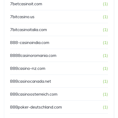
7betcasinoit.com
(1)
7bitcasino.us
(1)
7bitcasinoitalia.com
(1)
888-casinoindia.com
(1)
8888casinoromania.com
(1)
888casino-nz.com
(1)
888casinocanada.net
(1)
888casinoosterreich.com
(1)
888poker-deutschland.com
(1)