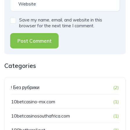
Save my name, email, and website in this
browser for the next time I comment.
Post Comment
Categories
! Без рубрики
(2)
10betcasino-mx.com
(1)
10betcasinosouthafrica.com
(1)