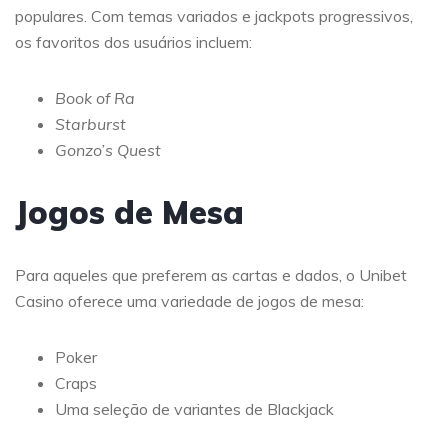
populares. Com temas variados e jackpots progressivos,
os favoritos dos usuários incluem:
Book of Ra
Starburst
Gonzo’s Quest
Jogos de Mesa
Para aqueles que preferem as cartas e dados, o Unibet
Casino oferece uma variedade de jogos de mesa:
Poker
Craps
Uma seleção de variantes de Blackjack