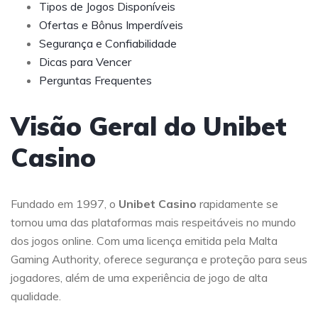
Tipos de Jogos Disponíveis
Ofertas e Bônus Imperdíveis
Segurança e Confiabilidade
Dicas para Vencer
Perguntas Frequentes
Visão Geral do Unibet
Casino
Fundado em 1997, o
Unibet Casino
rapidamente se
tornou uma das plataformas mais respeitáveis no mundo
dos jogos online. Com uma licença emitida pela Malta
Gaming Authority, oferece segurança e proteção para seus
jogadores, além de uma experiência de jogo de alta
qualidade.