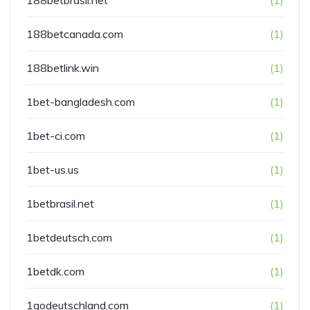
188betbrasil.net
(1)
188betcanada.com
(1)
188betlink.win
(1)
1bet-bangladesh.com
(1)
1bet-ci.com
(1)
1bet-us.us
(1)
1betbrasil.net
(1)
1betdeutsch.com
(1)
1betdk.com
(1)
1godeutschland.com
(1)