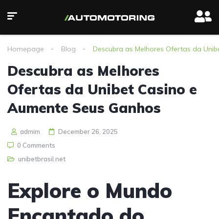
Homepage
Blog
Descubra as Melhores Ofertas da Uni
Descubra as Melhores
Ofertas da Unibet Casino e
Aumente Seus Ganhos
admim
December 26, 2025
0 Comments
unibetbrasil.net
Explore o Mundo
Encantado do