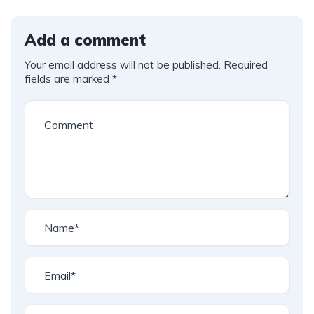
Add a comment
Your email address will not be published.
Required
fields are marked
*