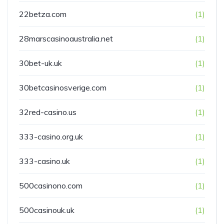
22betza.com
(1)
28marscasinoaustralia.net
(1)
30bet-uk.uk
(1)
30betcasinosverige.com
(1)
32red-casino.us
(1)
333-casino.org.uk
(1)
333-casino.uk
(1)
500casinono.com
(1)
500casinouk.uk
(1)