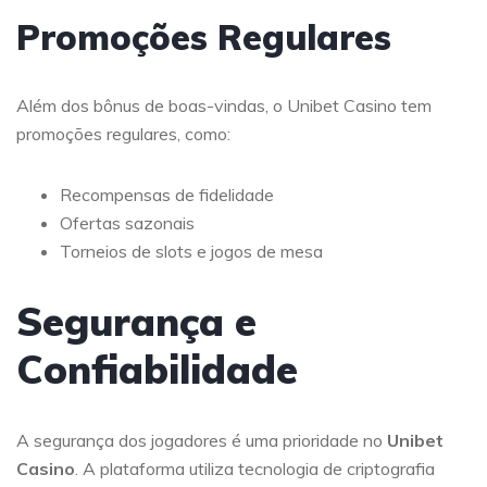
Promoções Regulares
Além dos bônus de boas-vindas, o Unibet Casino tem
promoções regulares, como:
Recompensas de fidelidade
Ofertas sazonais
Torneios de slots e jogos de mesa
Segurança e
Confiabilidade
A segurança dos jogadores é uma prioridade no
Unibet
Casino
. A plataforma utiliza tecnologia de criptografia