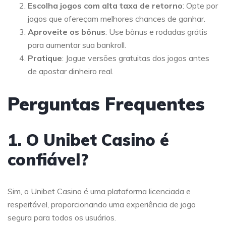
Escolha jogos com alta taxa de retorno
: Opte por
jogos que ofereçam melhores chances de ganhar.
Aproveite os bônus
: Use bônus e rodadas grátis
para aumentar sua bankroll.
Pratique
: Jogue versões gratuitas dos jogos antes
de apostar dinheiro real.
Perguntas Frequentes
1. O Unibet Casino é
confiável?
Sim, o Unibet Casino é uma plataforma licenciada e
respeitável, proporcionando uma experiência de jogo
segura para todos os usuários.