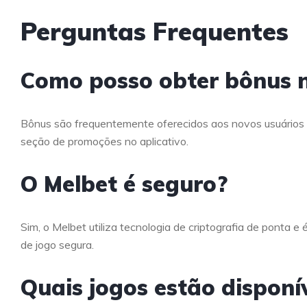
Perguntas Frequentes
Como posso obter bônus 
Bônus são frequentemente oferecidos aos novos usuários 
seção de promoções no aplicativo.
O Melbet é seguro?
Sim, o Melbet utiliza tecnologia de criptografia de ponta e
de jogo segura.
Quais jogos estão disponí