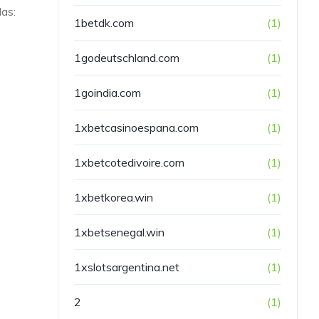
as:
1betdk.com
(1)
1godeutschland.com
(1)
1goindia.com
(1)
1xbetcasinoespana.com
(1)
1xbetcotedivoire.com
(1)
1xbetkorea.win
(1)
1xbetsenegal.win
(1)
1xslotsargentina.net
(1)
2
(1)