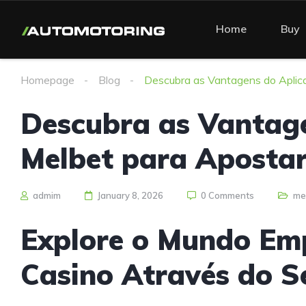
Home
Buy
Homepage
Blog
Descubra as Vantagens do Aplica
Descubra as Vantage
Melbet para Aposta
admim
January 8, 2026
0 Comments
mel
Explore o Mundo Em
Casino Através do S