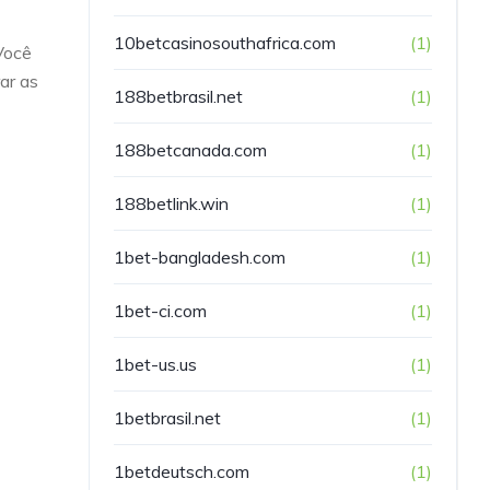
10betcasinosouthafrica.com
(1)
Você
ar as
188betbrasil.net
(1)
188betcanada.com
(1)
188betlink.win
(1)
1bet-bangladesh.com
(1)
1bet-ci.com
(1)
1bet-us.us
(1)
1betbrasil.net
(1)
1betdeutsch.com
(1)