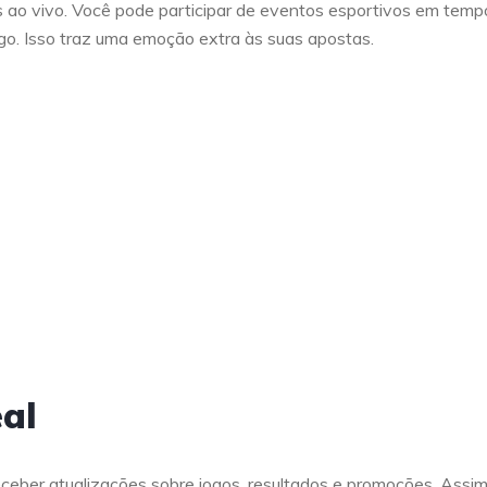
 ao vivo. Você pode participar de eventos esportivos em temp
go. Isso traz uma emoção extra às suas apostas.
al
eceber atualizações sobre jogos, resultados e promoções. Assim