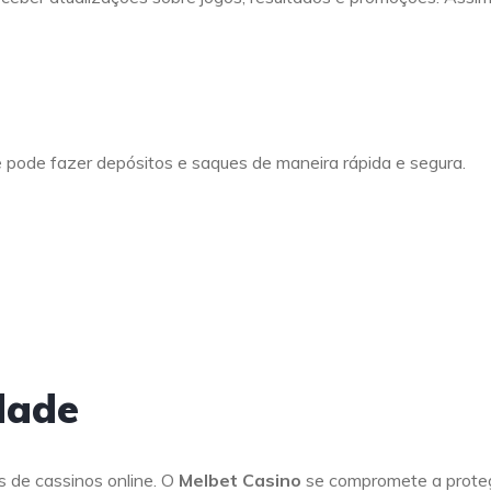
pode fazer depósitos e saques de maneira rápida e segura.
dade
s de cassinos online. O
Melbet Casino
se compromete a prote