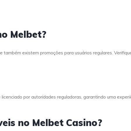
no Melbet?
e também existem promoções para usuários regulares. Verifiqu
 é licenciado por autoridades reguladoras, garantindo uma experi
veis no Melbet Casino?