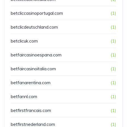
betcliccasinoportugal.com
(1)
betclicdeutschland.com
(1)
betclicuk.com
(1)
betfaircasinoespana.com
(1)
betfaircasinoitalia.com
(1)
betfanarentina.com
(1)
betfannl.com
(1)
betfirstfrancais.com
(1)
betfirstnederland.com
(1)