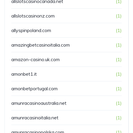
allslotscasinocanada.net
(1)
allslotscasinonz.com
(1)
allyspinpoland.com
(1)
amazingbetcasinoitalia.com
(1)
amazon-casino.uk.com
(1)
amonbet1.it
(1)
amonbetportugal.com
(1)
amunracasinoaustralia.net
(1)
amunracasinoitalia.net
(1)
amunracasinopolska.com
(1)