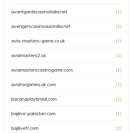
avantgardecasinoitalia.net
(1)
avengerscasinoaustralia.net
(1)
avia-masters-game.co.uk
(1)
aviamasters2.us
(1)
aviamasterscasinogame.com
(1)
aviatorgames.uk.com
(1)
bacanaplaybrasil.com
(1)
bajilive-pakistan.com
(1)
bajilivefr.com
(1)