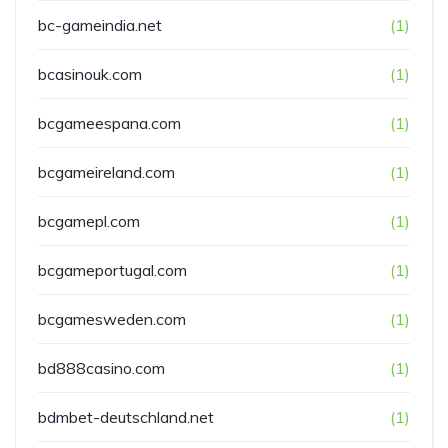
bc-gameindia.net
(1)
bcasinouk.com
(1)
bcgameespana.com
(1)
bcgameireland.com
(1)
bcgamepl.com
(1)
bcgameportugal.com
(1)
bcgamesweden.com
(1)
bd888casino.com
(1)
bdmbet-deutschland.net
(1)