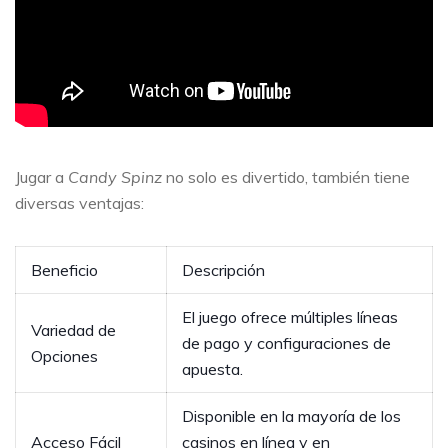
Jugar a
Candy Spinz
no solo es divertido, también tiene
diversas ventajas:
Beneficio
Descripción
El juego ofrece múltiples líneas
Variedad de
de pago y configuraciones de
Opciones
apuesta.
Disponible en la mayoría de los
Acceso Fácil
casinos en línea y en