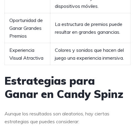
dispositivos móviles.
Oportunidad de
La estructura de premios puede
Ganar Grandes
resultar en grandes ganancias.
Premios
Experiencia
Colores y sonidos que hacen del
Visual Atractiva
juego una experiencia inmersiva.
Estrategias para
Ganar en Candy Spinz
Aunque los resultados son aleatorios, hay ciertas
estrategias que puedes considerar: