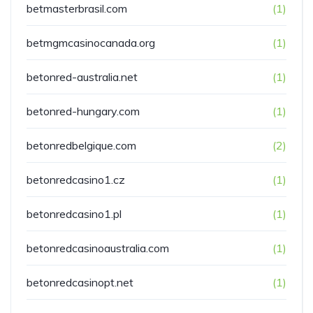
betmasterbrasil.com
(1)
betmgmcasinocanada.org
(1)
betonred-australia.net
(1)
betonred-hungary.com
(1)
betonredbelgique.com
(2)
betonredcasino1.cz
(1)
betonredcasino1.pl
(1)
betonredcasinoaustralia.com
(1)
betonredcasinopt.net
(1)