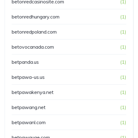
betonredcasinosite.com
(1)
betonredhungary.com
(1)
betonredpoland.com
(1)
betovocanada.com
(1)
betpanda.us
(1)
betpawa-us.us
(1)
betpawakenya.net
(1)
betpawang.net
(1)
betpawanl.com
(1)
betpawauae.com
(1)