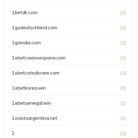
1betdk.com
(1)
1godeutschland.com
(1)
1goindia.com
(1)
1xbetcasinoespana.com
(1)
1xbetcotedivoire.com
(1)
1xbetkorea.win
(1)
1xbetsenegal.win
(1)
1xslotsargentina.net
(1)
2
(1)