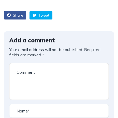
Share
Tweet
Add a comment
Your email address will not be published.
Required
fields are marked
*