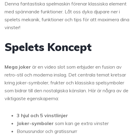
Denna fantastiska spelmaskin förenar klassiska element
med spännande funktioner. Låt oss dyka djupare ner i
spelets mekanik, funktioner och tips för att maximera dina
vinster!
Spelets Koncept
Mega joker
är en video slot som erbjuder en fusion av
retro-stil och moderna inslag. Det centrala temat kretsar
kring joker-symboler, frukter och klassiska spelsymboler
som bidrar till den nostalgiska känslan. Här är några av de
viktigaste egenskaperna:
3 hjul och 5 vinstlinjer
Joker-symboler
som kan ge extra vinster
Bonusrundor och gratissnurr