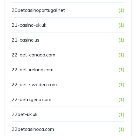
20betcasinoportugal.net
(1)
21-casino-uk.uk
(1)
21-casino.us
(1)
22-bet-canada.com
(1)
22-bet-ireland.com
(1)
22-bet-sweden.com
(1)
22-betnigeria.com
(1)
22bet-uk.uk
(1)
22betcasinoca.com
(1)