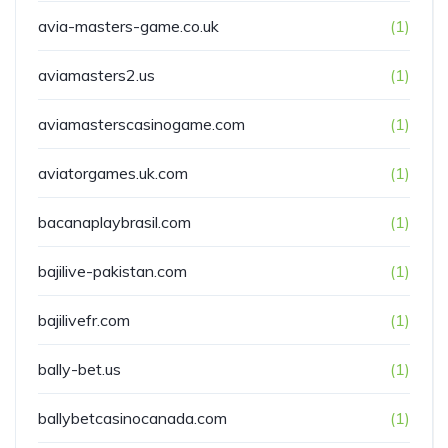
avia-masters-game.co.uk
(1)
aviamasters2.us
(1)
aviamasterscasinogame.com
(1)
aviatorgames.uk.com
(1)
bacanaplaybrasil.com
(1)
bajilive-pakistan.com
(1)
bajilivefr.com
(1)
bally-bet.us
(1)
ballybetcasinocanada.com
(1)