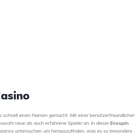
Casino
ls schnell einen Namen gemacht. Mit einer benutzerfreundliche
sowohl neue als auch erfahrene Spieler an. In dieser
Evospin
asinos untersuchen, um herauszufinden, was es so besonders