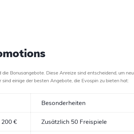
omotions
d die Bonusangebote. Diese Anreize sind entscheidend, um ne
 sind einige der besten Angebote, die Evospin zu bieten hat:
Besonderheiten
 200 €
Zusätzlich 50 Freispiele