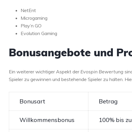
NetEnt
Microgaming
Play’n GO
Evolution Gaming
Bonusangebote und Pr
Ein weiterer wichtiger Aspekt der
Evospin Bewertung
sin
Spieler zu gewinnen und bestehende Spieler zu halten. Hier
Bonusart
Betrag
Willkommensbonus
100% bis zu