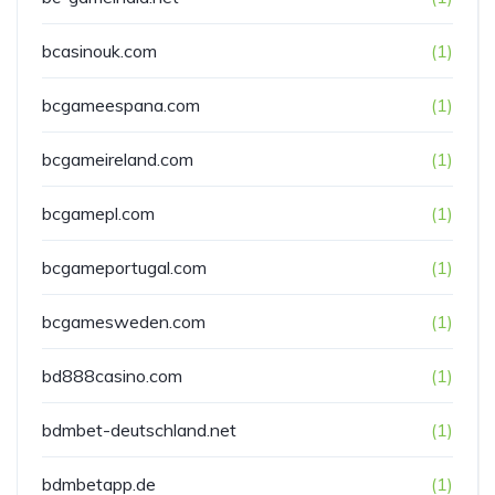
bcasinouk.com
(1)
bcgameespana.com
(1)
bcgameireland.com
(1)
bcgamepl.com
(1)
bcgameportugal.com
(1)
bcgamesweden.com
(1)
bd888casino.com
(1)
bdmbet-deutschland.net
(1)
bdmbetapp.de
(1)