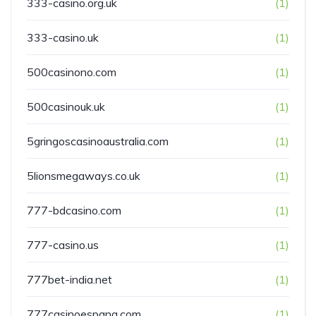
333-casino.org.uk
(1)
333-casino.uk
(1)
500casinono.com
(1)
500casinouk.uk
(1)
5gringoscasinoaustralia.com
(1)
5lionsmegaways.co.uk
(1)
777-bdcasino.com
(1)
777-casino.us
(1)
777bet-india.net
(1)
777casinoespana.com
(1)