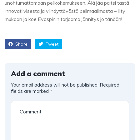
unohtumattomaan pelikokemukseen. Älä jää paitsi tästä
innovatiivisesta ja viihdyttävästä pelimaailmasta – liity
mukaan ja koe Evospinin tarjoama jännitys jo tänään!
Share
Tweet
Add a comment
Your email address will not be published.
Required
fields are marked
*