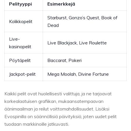
Pelityyppi
Esimerkkejä
Starburst, Gonzo’s Quest, Book of
Kolikkopelit
Dead
Live-
Live Blackjack, Live Roulette
kasinopelit
Pöytäpelit
Baccarat, Pokeri
Jackpot-pelit
Mega Moolah, Divine Fortune
Kaikki pelit ovat huolellisesti valittuja, ja ne tarjoavat
korkealaatuisen grafiikan, mukaansatempaavan
äänimaailman ja reilut voittomahdollisuudet. Lisäksi
Evospinilla on säännöllisiä päivityksiä, joten uudet pelit
tuodaan markkinoille jatkuvasti.