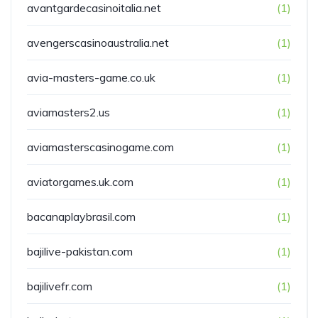
avantgardecasinoitalia.net
(1)
avengerscasinoaustralia.net
(1)
avia-masters-game.co.uk
(1)
aviamasters2.us
(1)
aviamasterscasinogame.com
(1)
aviatorgames.uk.com
(1)
bacanaplaybrasil.com
(1)
bajilive-pakistan.com
(1)
bajilivefr.com
(1)