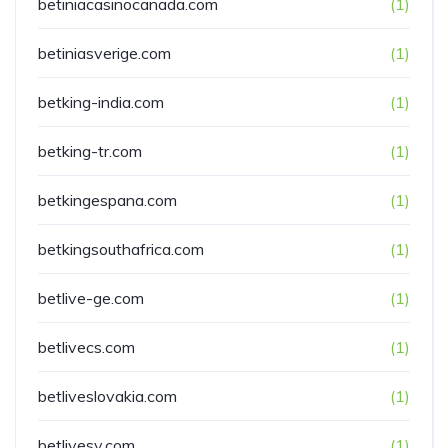
betiniacasinocanada.com
(1)
betiniasverige.com
(1)
betking-india.com
(1)
betking-tr.com
(1)
betkingespana.com
(1)
betkingsouthafrica.com
(1)
betlive-ge.com
(1)
betlivecs.com
(1)
betliveslovakia.com
(1)
betlivesv.com
(1)