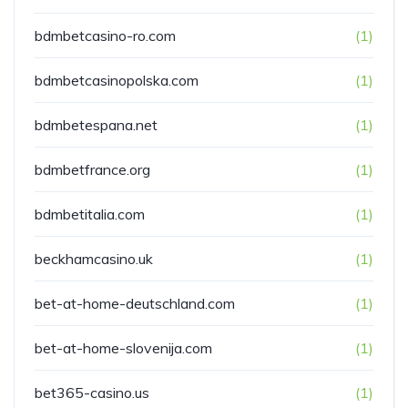
bdmbetcasino-ro.com
(1)
bdmbetcasinopolska.com
(1)
bdmbetespana.net
(1)
bdmbetfrance.org
(1)
bdmbetitalia.com
(1)
beckhamcasino.uk
(1)
bet-at-home-deutschland.com
(1)
bet-at-home-slovenija.com
(1)
bet365-casino.us
(1)