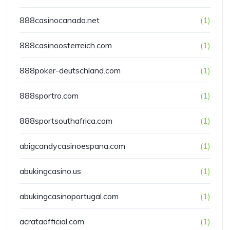
888casinocanada.net
(1)
888casinoosterreich.com
(1)
888poker-deutschland.com
(1)
888sportro.com
(1)
888sportsouthafrica.com
(1)
abigcandycasinoespana.com
(1)
abukingcasino.us
(1)
abukingcasinoportugal.com
(1)
acrataofficial.com
(1)