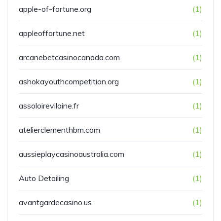
apple-of-fortune.org
(1)
appleoffortune.net
(1)
arcanebetcasinocanada.com
(1)
ashokayouthcompetition.org
(1)
assoloirevilaine.fr
(1)
atelierclementhbm.com
(1)
aussieplaycasinoaustralia.com
(1)
Auto Detailing
(1)
avantgardecasino.us
(1)