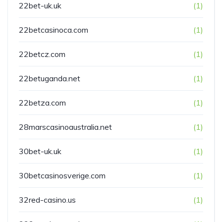
22bet-uk.uk
(1)
22betcasinoca.com
(1)
22betcz.com
(1)
22betuganda.net
(1)
22betza.com
(1)
28marscasinoaustralia.net
(1)
30bet-uk.uk
(1)
30betcasinosverige.com
(1)
32red-casino.us
(1)