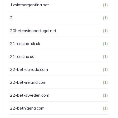
1xslotsargentina.net
(1)
2
(1)
20betcasinoportugal.net
(1)
21-casino-uk.uk
(1)
21-casino.us
(1)
22-bet-canada.com
(1)
22-bet-ireland.com
(1)
22-bet-sweden.com
(1)
22-betnigeria.com
(1)