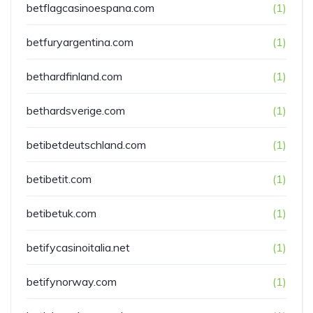
betflagcasinoespana.com
(1)
betfuryargentina.com
(1)
bethardfinland.com
(1)
bethardsverige.com
(1)
betibetdeutschland.com
(1)
betibetit.com
(1)
betibetuk.com
(1)
betifycasinoitalia.net
(1)
betifynorway.com
(1)