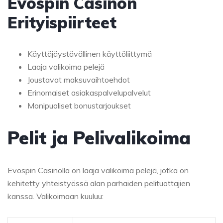
Evospin Casinon
Erityispiirteet
Käyttäjäystävällinen käyttöliittymä
Laaja valikoima pelejä
Joustavat maksuvaihtoehdot
Erinomaiset asiakaspalvelupalvelut
Monipuoliset bonustarjoukset
Pelit ja Pelivalikoima
Evospin Casinolla on laaja valikoima pelejä, jotka on
kehitetty yhteistyössä alan parhaiden pelituottajien
kanssa. Valikoimaan kuuluu: