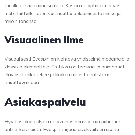
tarjolla olevia ominaisuuksia. Kasino on optimoitu myös
mobiililaitteille, joten voit nauttia pelaamisesta missä ja
milloin tahansa.
Visuaalinen Ilme
Visuaalisesti Evospin on kiehtova yhdistelmä moderneja ja
klassisia elementtejä. Grafiikka on terävää, ja animaatiot
eläväisiä, mikä tekee pelikokemuksesta entistäkin
nautittavampaa.
Asiakaspalvelu
Hyvä asiakaspalvelu on avainasemassa, kun puhutaan
online-kasinoista. Evospin tarjoaa asiakkailleen useita