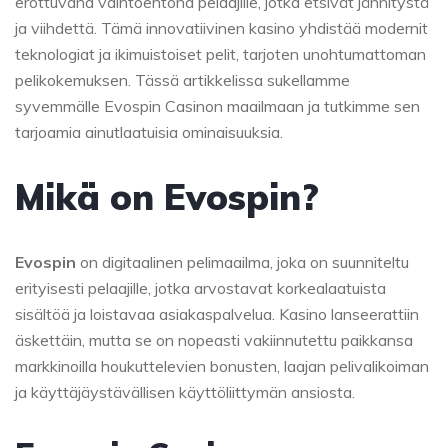
erottuvana vaihtoehtona pelaajille, jotka etsivät jännitystä
ja viihdettä. Tämä innovatiivinen kasino yhdistää modernit
teknologiat ja ikimuistoiset pelit, tarjoten unohtumattoman
pelikokemuksen. Tässä artikkelissa sukellamme
syvemmälle Evospin Casinon maailmaan ja tutkimme sen
tarjoamia ainutlaatuisia ominaisuuksia.
Mikä on Evospin?
Evospin
on digitaalinen pelimaailma, joka on suunniteltu
erityisesti pelaajille, jotka arvostavat korkealaatuista
sisältöä ja loistavaa asiakaspalvelua. Kasino lanseerattiin
äskettäin, mutta se on nopeasti vakiinnutettu paikkansa
markkinoilla houkuttelevien bonusten, laajan pelivalikoiman
ja käyttäjäystävällisen käyttöliittymän ansiosta.