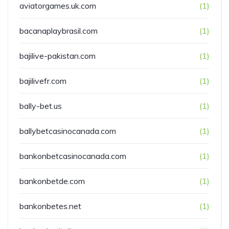
aviatorgames.uk.com
(1)
bacanaplaybrasil.com
(1)
bajilive-pakistan.com
(1)
bajilivefr.com
(1)
bally-bet.us
(1)
ballybetcasinocanada.com
(1)
bankonbetcasinocanada.com
(1)
bankonbetde.com
(1)
bankonbetes.net
(1)