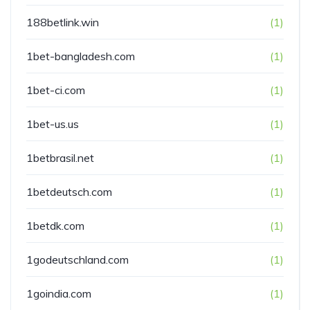
188betlink.win
(1)
1bet-bangladesh.com
(1)
1bet-ci.com
(1)
1bet-us.us
(1)
1betbrasil.net
(1)
1betdeutsch.com
(1)
1betdk.com
(1)
1godeutschland.com
(1)
1goindia.com
(1)