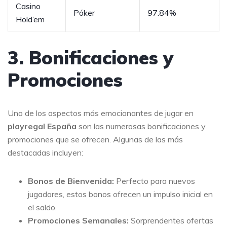
Casino
Póker
97.84%
Hold’em
3. Bonificaciones y
Promociones
Uno de los aspectos más emocionantes de jugar en
playregal España
son las numerosas bonificaciones y
promociones que se ofrecen. Algunas de las más
destacadas incluyen:
Bonos de Bienvenida:
Perfecto para nuevos
jugadores, estos bonos ofrecen un impulso inicial en
el saldo.
Promociones Semanales:
Sorprendentes ofertas