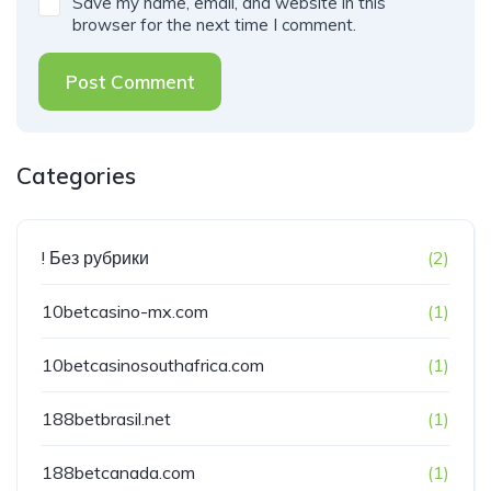
Save my name, email, and website in this
browser for the next time I comment.
Post Comment
Categories
! Без рубрики
(2)
10betcasino-mx.com
(1)
10betcasinosouthafrica.com
(1)
188betbrasil.net
(1)
188betcanada.com
(1)