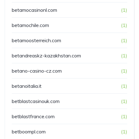
betamocasinonl.com
(1)
betamochile.com
(1)
betamoosterreich.com
(1)
betandreaskz-kazakhstan.com
(1)
betano-casino-cz.com
(1)
betanoitalia.it
(1)
betblastcasinouk.com
(1)
betblastfrance.com
(1)
betboompl.com
(1)