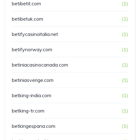
betibetit.com
(1)
betibetuk.com
(1)
betifycasinoitalia.net
(1)
betifynorway.com
(1)
betiniacasinocanada.com
(1)
betiniasverige.com
(1)
betking-india.com
(1)
betking-tr.com
(1)
betkingespana.com
(1)