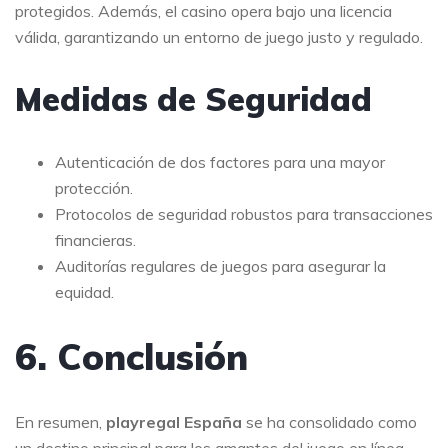
protegidos. Además, el casino opera bajo una licencia
válida, garantizando un entorno de juego justo y regulado.
Medidas de Seguridad
Autenticación de dos factores para una mayor
protección.
Protocolos de seguridad robustos para transacciones
financieras.
Auditorías regulares de juegos para asegurar la
equidad.
6. Conclusión
En resumen,
playregal España
se ha consolidado como