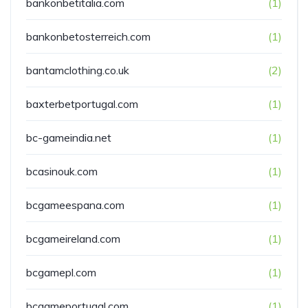
bankonbetitalia.com
(1)
bankonbetosterreich.com
(1)
bantamclothing.co.uk
(2)
baxterbetportugal.com
(1)
bc-gameindia.net
(1)
bcasinouk.com
(1)
bcgameespana.com
(1)
bcgameireland.com
(1)
bcgamepl.com
(1)
bcgameportugal.com
(1)