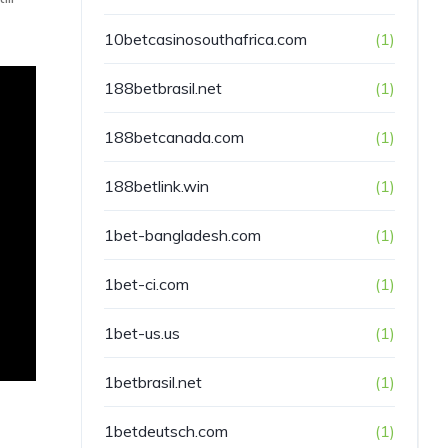
10betcasinosouthafrica.com
(1)
188betbrasil.net
(1)
188betcanada.com
(1)
188betlink.win
(1)
1bet-bangladesh.com
(1)
1bet-ci.com
(1)
1bet-us.us
(1)
1betbrasil.net
(1)
1betdeutsch.com
(1)