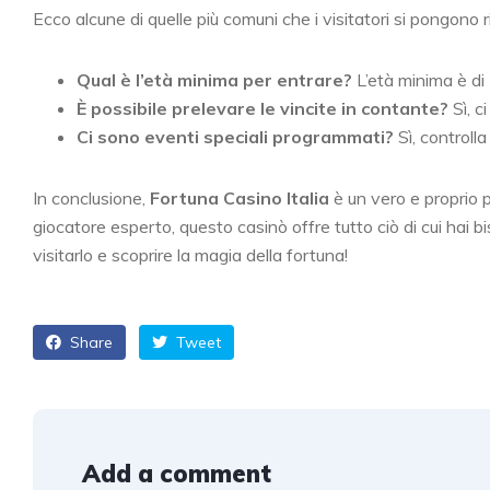
Ecco alcune di quelle più comuni che i visitatori si pongono 
Qual è l’età minima per entrare?
L’età minima è di 
È possibile prelevare le vincite in contante?
Sì, c
Ci sono eventi speciali programmati?
Sì, controlla
In conclusione,
Fortuna Casino Italia
è un vero e proprio p
giocatore esperto, questo casinò offre tutto ciò di cui hai
visitarlo e scoprire la magia della fortuna!
Share
Tweet
Add a comment