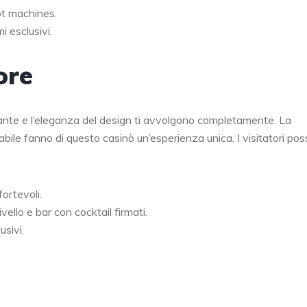
ot machines.
i esclusivi.
ore
rante e l’eleganza del design ti avvolgono completamente. La
ile fanno di questo casinò un’esperienza unica. I visitatori po
ortevoli.
ivello e bar con cocktail firmati.
usivi.