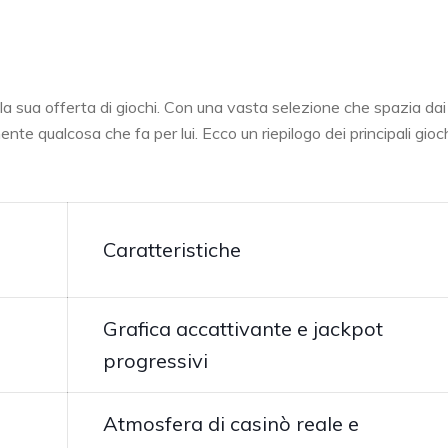
la sua offerta di giochi. Con una vasta selezione che spazia dai
amente qualcosa che fa per lui. Ecco un riepilogo dei principali gioc
Caratteristiche
Grafica accattivante e jackpot
progressivi
Atmosfera di casinò reale e