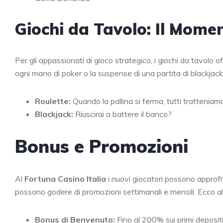
Giochi da Tavolo: Il Momen
Per gli appassionati di gioco strategico, i giochi da tavolo
ogni mano di poker o la suspense di una partita di blackjack
Roulette:
Quando la pallina si ferma, tutti tratteniamo 
Blackjack:
Riuscirai a battere il banco?
Bonus e Promozioni
Al
Fortuna Casino Italia
i nuovi giocatori possono approfit
possono godere di promozioni settimanali e mensili. Ecco alc
Bonus di Benvenuto:
Fino al 200% sui primi depositi