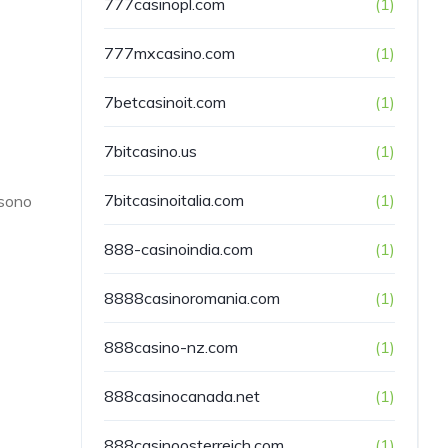
777casinopl.com
(1)
777mxcasino.com
(1)
7betcasinoit.com
(1)
7bitcasino.us
(1)
7bitcasinoitalia.com
(1)
ssono
888-casinoindia.com
(1)
8888casinoromania.com
(1)
888casino-nz.com
(1)
888casinocanada.net
(1)
888casinoosterreich.com
(1)