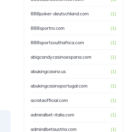
888poker-deutschland.com
(1)
888sportro.com
(1)
888sportsouthafrica.com
(1)
abigcandycasinoespana.com
(1)
abukingcasino.us
(1)
abukingcasinoportugal.com
(1)
acrataofficial.com
(1)
admiralbet-italia.com
(1)
admiralbetaustria.com
(1)