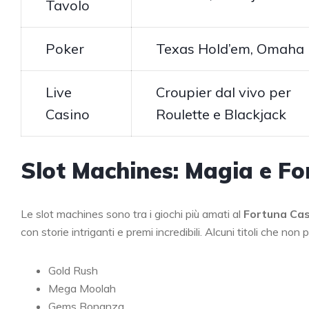
Tavolo
Poker
Texas Hold’em, Omaha
Live
Croupier dal vivo per
Casino
Roulette e Blackjack
Slot Machines: Magia e Fo
Le slot machines sono tra i giochi più amati al
Fortuna Casi
con storie intriganti e premi incredibili. Alcuni titoli che non 
Gold Rush
Mega Moolah
Gems Bonanza