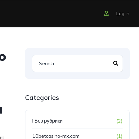
Log in
o
Categories
a
! Без рубрики
(2)
10betcasino-mx.com
(1)
ili