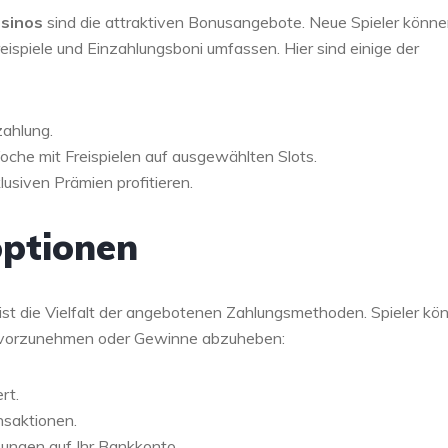
asinos
sind die attraktiven Bonusangebote. Neue Spieler könn
eispiele und Einzahlungsboni umfassen. Hier sind einige der
zahlung.
che mit Freispielen auf ausgewählten Slots.
siven Prämien profitieren.
optionen
ist die Vielfalt der angebotenen Zahlungsmethoden. Spieler kö
n vorzunehmen oder Gewinne abzuheben:
rt.
ansaktionen.
ungen auf Ihr Bankkonto.