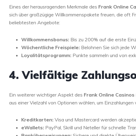
Eines der herausragenden Merkmale des
Frank Online C
sich über großzügige Willkommenspakete freuen, die oft Fr
beliebtesten Angebote:
Willkommensbonus:
Bis zu 200% auf die erste Ein
Wöchentliche Freispiele:
Belohnen Sie sich jede Wo
Loyalitätsprogramm:
Punkte sammeln und von exklu
4. Vielfältige Zahlungs
Ein weiterer wichtiger Aspekt des
Frank Online Casinos
aus einer Vielzahl von Optionen wählen, um Einzahlunge
Kreditkarten:
Visa und Mastercard werden akzeptie
eWallets:
PayPal, Skrill und Neteller für schnelle Tr
Banküberweisungen:
Sichere und direkte Überweis