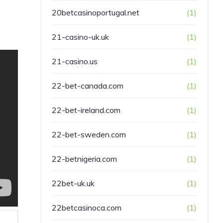
20betcasinoportugal.net
(1)
21-casino-uk.uk
(1)
21-casino.us
(1)
22-bet-canada.com
(1)
22-bet-ireland.com
(1)
22-bet-sweden.com
(1)
22-betnigeria.com
(1)
22bet-uk.uk
(1)
22betcasinoca.com
(1)