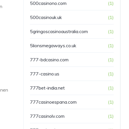
500casinono.com
(1)
en
500casinouk.uk
(1)
5gringoscasinoaustralia.com
(1)
5lionsmegaways.co.uk
(1)
777-bdcasino.com
(1)
777-casino.us
(1)
777bet-india.net
(1)
nnen
777casinoespana.com
(1)
777casinolv.com
(1)