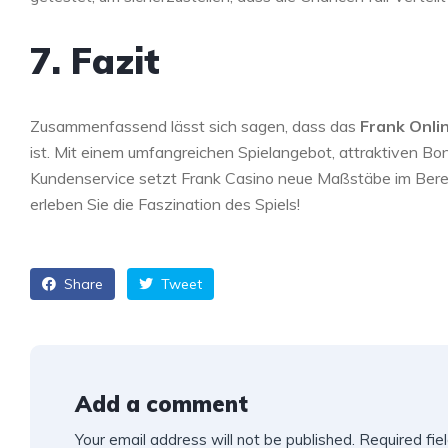
7. Fazit
Zusammenfassend lässt sich sagen, dass das
Frank Onli
ist. Mit einem umfangreichen Spielangebot, attraktiven 
Kundenservice setzt Frank Casino neue Maßstäbe im Bereic
erleben Sie die Faszination des Spiels!
Share
Tweet
Add a comment
Your email address will not be published.
Required fie