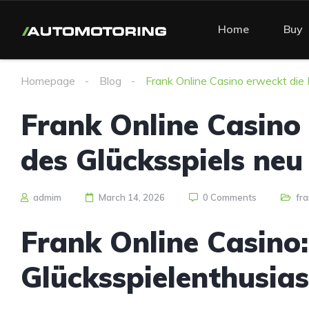
Home
Buy
Homepage
Blog
Frank Online Casino erweckt die 
Frank Online Casino
des Glücksspiels neu
admim
March 14, 2026
0 Comments
fr
Frank Online Casino
Glücksspielenthusia