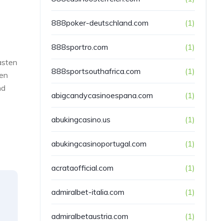
888poker-deutschland.com
(1)
888sportro.com
(1)
asten
888sportsouthafrica.com
(1)
ten
nd
abigcandycasinoespana.com
(1)
abukingcasino.us
(1)
abukingcasinoportugal.com
(1)
acrataofficial.com
(1)
admiralbet-italia.com
(1)
admiralbetaustria.com
(1)