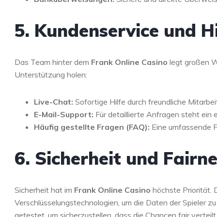
5. Kundenservice und H
Das Team hinter dem
Frank Online Casino
legt großen W
Unterstützung holen:
Live-Chat:
Sofortige Hilfe durch freundliche Mitarbei
E-Mail-Support:
Für detaillierte Anfragen steht ein
Häufig gestellte Fragen (FAQ):
Eine umfassende F
6. Sicherheit und Fairn
Sicherheit hat im
Frank Online Casino
höchste Priorität. 
Verschlüsselungstechnologien, um die Daten der Spieler zu
getestet, um sicherzustellen, dass die Chancen fair verteilt 