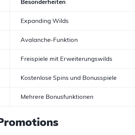
Besonderheiten
Expanding Wilds
Avalanche-Funktion
Freispiele mit Erweiterungswilds
Kostenlose Spins und Bonusspiele
Mehrere Bonusfunktionen
Promotions