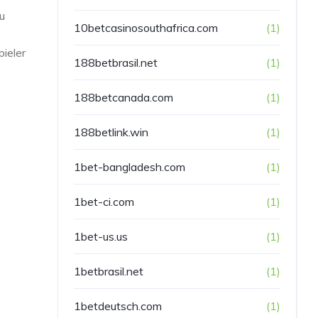
u
10betcasinosouthafrica.com
(1)
ieler
188betbrasil.net
(1)
188betcanada.com
(1)
188betlink.win
(1)
1bet-bangladesh.com
(1)
1bet-ci.com
(1)
1bet-us.us
(1)
1betbrasil.net
(1)
1betdeutsch.com
(1)