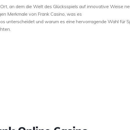
Ort, an dem die Welt des Glücksspiels auf innovative Weise ne
rtigen Merkmale von Frank Casino, was es
os unterscheidet und warum es eine hervorragende Wahl für Sp
chten.