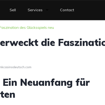
Sell
Services
Contact
Faszination des Glücksspiels neu
 erweckt die Faszinati
ankcasinodeutsch.com
: Ein Neuanfang für
sten