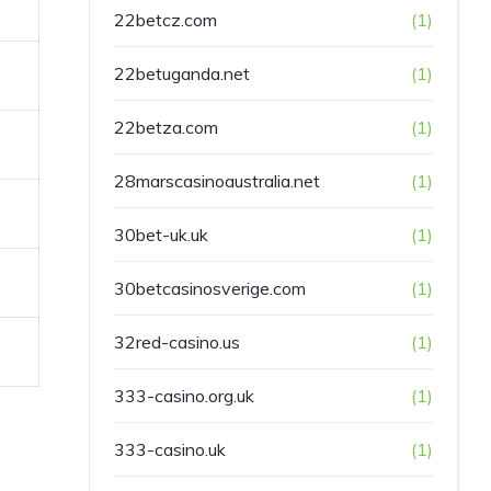
22betcz.com
(1)
22betuganda.net
(1)
22betza.com
(1)
28marscasinoaustralia.net
(1)
30bet-uk.uk
(1)
30betcasinosverige.com
(1)
32red-casino.us
(1)
333-casino.org.uk
(1)
333-casino.uk
(1)