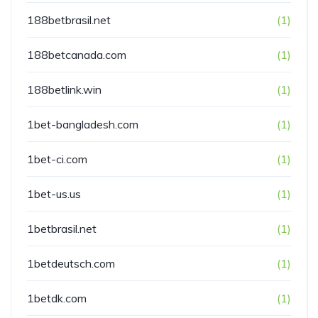
188betbrasil.net
(1)
188betcanada.com
(1)
188betlink.win
(1)
1bet-bangladesh.com
(1)
1bet-ci.com
(1)
1bet-us.us
(1)
1betbrasil.net
(1)
1betdeutsch.com
(1)
1betdk.com
(1)