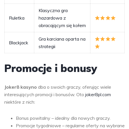
Klasyczna gra
Ruletka
hazardowa z
obracającym się kołem
Gra karciana oparta na
Blackjack
strategii
Promocje i bonusy
Joker8 kasyno
dba o swoich graczy, oferując wiele
interesujących promocji i bonusów. Oto
joker8pl.com
niektóre z nich:
Bonus powitalny – idealny dla nowych graczy.
Promocje tygodniowe – regularne oferty na wybrane