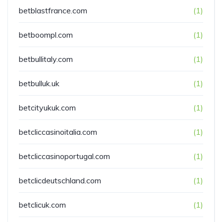
betblastfrance.com
(1)
betboompl.com
(1)
betbullitaly.com
(1)
betbulluk.uk
(1)
betcityukuk.com
(1)
betcliccasinoitalia.com
(1)
betcliccasinoportugal.com
(1)
betclicdeutschland.com
(1)
betclicuk.com
(1)