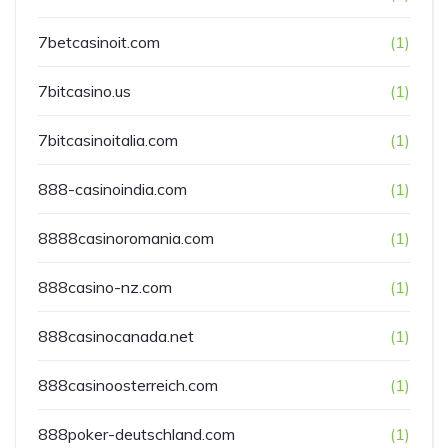
7betcasinoit.com
(1)
7bitcasino.us
(1)
7bitcasinoitalia.com
(1)
888-casinoindia.com
(1)
8888casinoromania.com
(1)
888casino-nz.com
(1)
888casinocanada.net
(1)
888casinoosterreich.com
(1)
888poker-deutschland.com
(1)