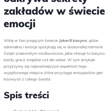
zakładów w świecie
emocji
Witaj w fascynującym świecie
Joker8 kasyno
, gdzie
adrenalina i emocje spotykają się w doskonałej harmonii.
Dzięki znakomitym możliwościom, jakie oferuje to kasyno,
każdy gracz znajdzie coś dla siebie. W tym artykule
przyjrzymy się najważniejszym aspektom tego
wyjątkowego miejsca, które przyciąga entuzjastów gier
losowych z całego świata.
Spis treści