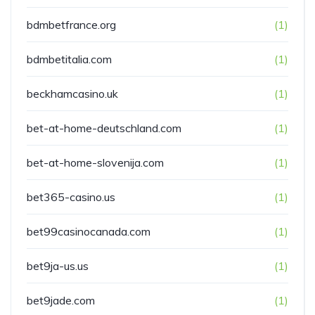
bdmbetfrance.org
(1)
bdmbetitalia.com
(1)
beckhamcasino.uk
(1)
bet-at-home-deutschland.com
(1)
bet-at-home-slovenija.com
(1)
bet365-casino.us
(1)
bet99casinocanada.com
(1)
bet9ja-us.us
(1)
bet9jade.com
(1)