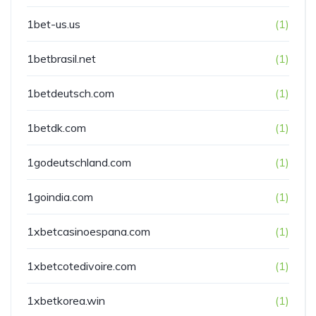
1bet-us.us
(1)
1betbrasil.net
(1)
1betdeutsch.com
(1)
1betdk.com
(1)
1godeutschland.com
(1)
1goindia.com
(1)
1xbetcasinoespana.com
(1)
1xbetcotedivoire.com
(1)
1xbetkorea.win
(1)