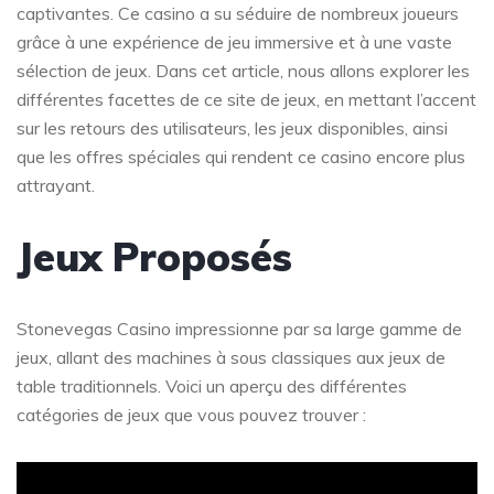
captivantes. Ce casino a su séduire de nombreux joueurs
grâce à une expérience de jeu immersive et à une vaste
sélection de jeux. Dans cet article, nous allons explorer les
différentes facettes de ce site de jeux, en mettant l’accent
sur les retours des utilisateurs, les jeux disponibles, ainsi
que les offres spéciales qui rendent ce casino encore plus
attrayant.
Jeux Proposés
Stonevegas Casino impressionne par sa large gamme de
jeux, allant des machines à sous classiques aux jeux de
table traditionnels. Voici un aperçu des différentes
catégories de jeux que vous pouvez trouver :