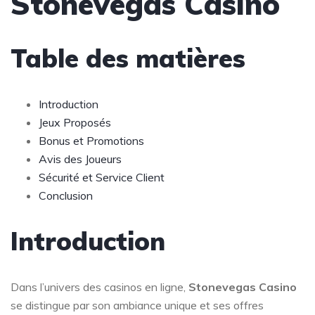
Stonevegas Casino
Table des matières
Introduction
Jeux Proposés
Bonus et Promotions
Avis des Joueurs
Sécurité et Service Client
Conclusion
Introduction
Dans l’univers des casinos en ligne,
Stonevegas Casino
se distingue par son ambiance unique et ses offres