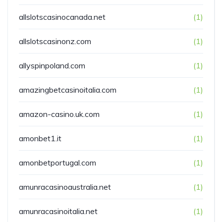
allslotscasinocanada.net
(1)
allslotscasinonz.com
(1)
allyspinpoland.com
(1)
amazingbetcasinoitalia.com
(1)
amazon-casino.uk.com
(1)
amonbet1.it
(1)
amonbetportugal.com
(1)
amunracasinoaustralia.net
(1)
amunracasinoitalia.net
(1)