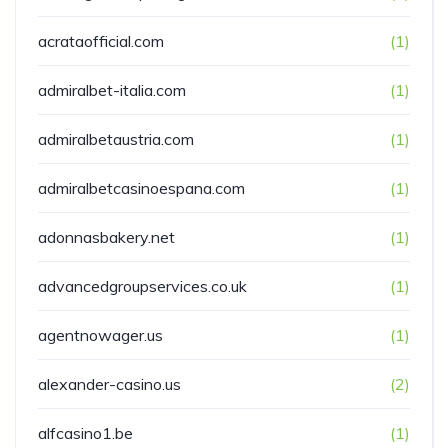
acrataofficial.com
(1)
admiralbet-italia.com
(1)
admiralbetaustria.com
(1)
admiralbetcasinoespana.com
(1)
adonnasbakery.net
(1)
advancedgroupservices.co.uk
(1)
agentnowager.us
(1)
alexander-casino.us
(2)
alfcasino1.be
(1)