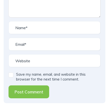
Save my name, email, and website in this
browser for the next time I comment.
Post Comment