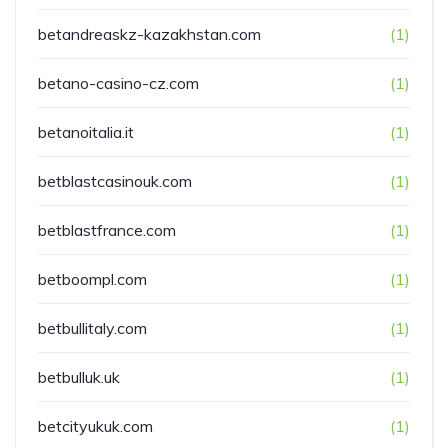
betandreaskz-kazakhstan.com
(1)
betano-casino-cz.com
(1)
betanoitalia.it
(1)
betblastcasinouk.com
(1)
betblastfrance.com
(1)
betboompl.com
(1)
betbullitaly.com
(1)
betbulluk.uk
(1)
betcityukuk.com
(1)