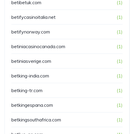
betibetuk.com
(1)
betifycasinoitalia.net
(1)
betifynorway.com
(1)
betiniacasinocanada.com
(1)
betiniasverige.com
(1)
betking-india.com
(1)
betking-tr.com
(1)
betkingespana.com
(1)
betkingsouthafrica.com
(1)