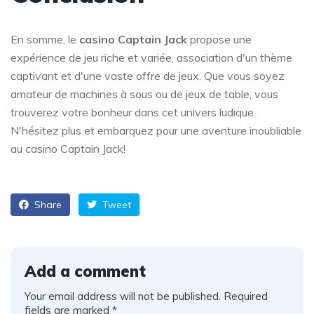
En somme, le
casino Captain Jack
propose une
expérience de jeu riche et variée, association d'un thème
captivant et d'une vaste offre de jeux. Que vous soyez
amateur de machines à sous ou de jeux de table, vous
trouverez votre bonheur dans cet univers ludique.
N'hésitez plus et embarquez pour une aventure inoubliable
au casino Captain Jack!
Share
Tweet
Add a comment
Your email address will not be published.
Required
fields are marked
*