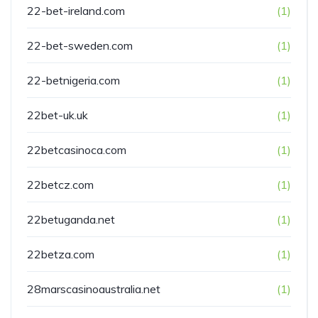
22-bet-ireland.com
(1)
22-bet-sweden.com
(1)
22-betnigeria.com
(1)
22bet-uk.uk
(1)
22betcasinoca.com
(1)
22betcz.com
(1)
22betuganda.net
(1)
22betza.com
(1)
28marscasinoaustralia.net
(1)