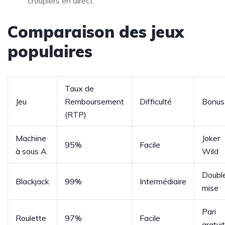
croupiers en direct.
Comparaison des jeux
populaires
Taux de
Jeu
Remboursement
Difficulté
Bonus
(RTP)
Machine
Joker
95%
Facile
à sous A
Wild
Doubl
Blackjack
99%
Intermédiaire
mise
Pari
Roulette
97%
Facile
gratuit