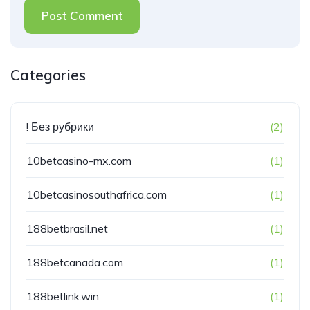
Post Comment
Categories
! Без рубрики
(2)
10betcasino-mx.com
(1)
10betcasinosouthafrica.com
(1)
188betbrasil.net
(1)
188betcanada.com
(1)
188betlink.win
(1)