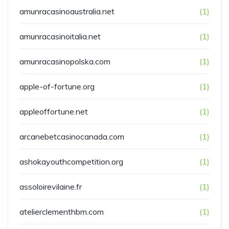
amunracasinoaustralia.net
(1)
amunracasinoitalia.net
(1)
amunracasinopolska.com
(1)
apple-of-fortune.org
(1)
appleoffortune.net
(1)
arcanebetcasinocanada.com
(1)
ashokayouthcompetition.org
(1)
assoloirevilaine.fr
(1)
atelierclementhbm.com
(1)