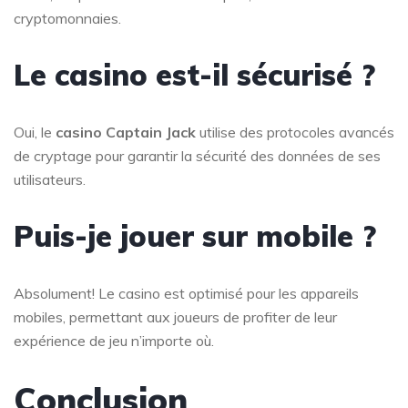
cryptomonnaies.
Le casino est-il sécurisé ?
Oui, le
casino Captain Jack
utilise des protocoles avancés
de cryptage pour garantir la sécurité des données de ses
utilisateurs.
Puis-je jouer sur mobile ?
Absolument! Le casino est optimisé pour les appareils
mobiles, permettant aux joueurs de profiter de leur
expérience de jeu n’importe où.
Conclusion