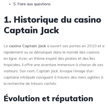
5. Foire aux questions
1. Historique du casino
Captain Jack
Le
casino Captain Jack
a ouvert ses portes en 2010 et a
rapidement su se démarquer dans le monde des casinos
en ligne. Avec un thème inspiré des pirates et des îles
tropicales, il offre une aventure immersive à chacun de ses
visiteurs. Son nom, Captain Jack, évoque l’image d’un
capitaine intrépide naviguant à travers des mers agitées à
la recherche de trésors cachés.
Évolution et réputation