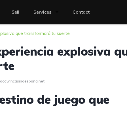
Sell
Services
Contact
plosiva que transformará tu suerte
periencia explosiva q
rte
locowincasinoespana.net
estino de juego que