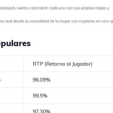
lackjack, ruleta y baccarat, cada uno con sus propias reglas y
ino real desde la comodidad de tu hogar con crupieres en vivo 
opulares
RTP (Retorno al Jugador)
s
96.09%
99.5%
97.30%