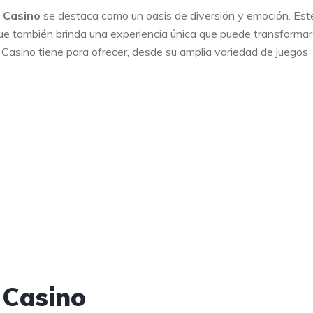
 Casino
se destaca como un oasis de diversión y emoción. Est
que también brinda una experiencia única que puede transformar
 Casino tiene para ofrecer, desde su amplia variedad de juegos
 Casino