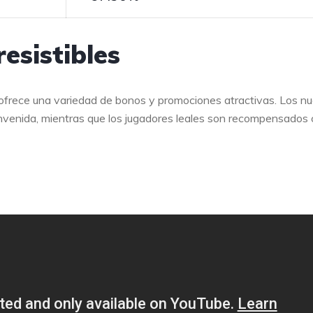
esistibles
ofrece una variedad de bonos y promociones atractivas. Los n
nvenida, mientras que los jugadores leales son recompensados