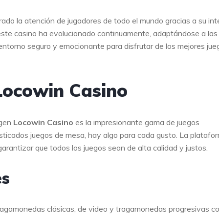
ado la atención de jugadores de todo el mundo gracias a su int
 este casino ha evolucionado continuamente, adaptándose a las
ntorno seguro y emocionante para disfrutar de los mejores jue
Locowin Casino
igen
Locowin Casino
es la impresionante gama de juegos
isticados juegos de mesa, hay algo para cada gusto. La platafo
antizar que todos los juegos sean de alta calidad y justos.
es
tragamonedas clásicas, de video y tragamonedas progresivas c