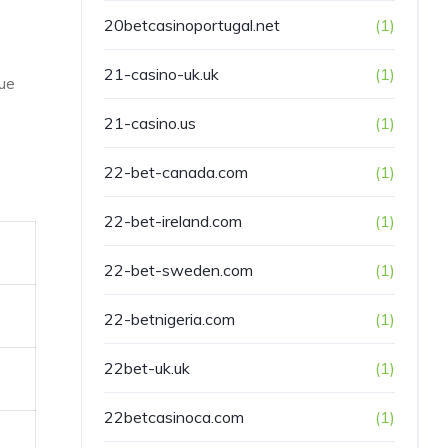
20betcasinoportugal.net
(1)
21-casino-uk.uk
(1)
que
21-casino.us
(1)
22-bet-canada.com
(1)
22-bet-ireland.com
(1)
22-bet-sweden.com
(1)
22-betnigeria.com
(1)
22bet-uk.uk
(1)
22betcasinoca.com
(1)