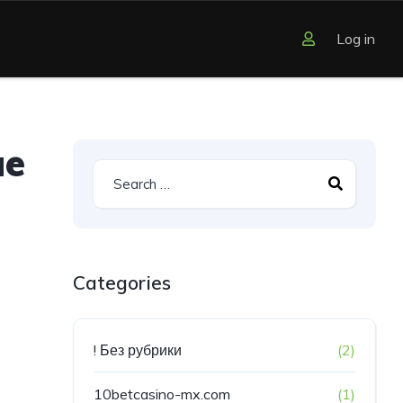
Log in
ue
Categories
! Без рубрики
(2)
10betcasino-mx.com
(1)