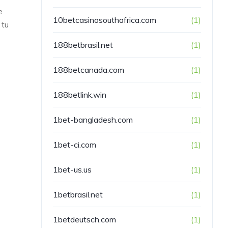
e
10betcasinosouthafrica.com
(1)
 tu
188betbrasil.net
(1)
188betcanada.com
(1)
188betlink.win
(1)
1bet-bangladesh.com
(1)
1bet-ci.com
(1)
1bet-us.us
(1)
1betbrasil.net
(1)
1betdeutsch.com
(1)