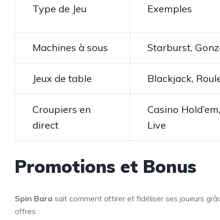
Type de Jeu
Exemples
Machines à sous
Starburst, Gonz
Jeux de table
Blackjack, Roul
Croupiers en
Casino Hold’em,
direct
Live
Promotions et Bonus
Spin Bara
sait comment attirer et fidéliser ses joueurs grâ
offres :