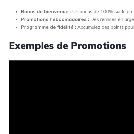
Bonus de bienvenue :
Un bonus de 100% sur le prem
Promotions hebdomadaires :
Des remises en argen
Programme de fidélité :
Accumulez des points pour
Exemples de Promotions