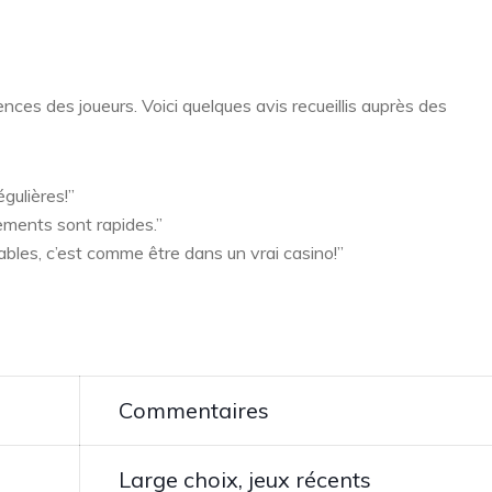
nces des joueurs. Voici quelques avis recueillis auprès des
égulières!”
iements sont rapides.”
ables, c’est comme être dans un vrai casino!”
Commentaires
Large choix, jeux récents