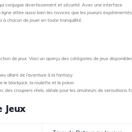
 conjugue divertissement et sécurité. Avec une interface
 ligne attire aussi bien les novices que les joueurs expérimentés
 à chacun de jouer en toute tranquillité.
tion de jeux. Voici un aperçu des catégories de jeux disponibles
s allant de l’aventure à la fantasy.
e blackjack, la roulette et le poker.
des croupiers réels, idéale pour les amateurs de sensations fo
 Jeux