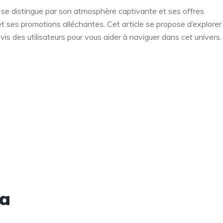
se distingue par son atmosphère captivante et ses offres
et ses promotions alléchantes. Cet article se propose d’explorer
avis des utilisateurs pour vous aider à naviguer dans cet univers.
ra