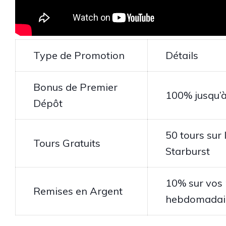
Type de Promotion
Détails
Bonus de Premier
100% jusqu’à
Dépôt
50 tours sur
Tours Gratuits
Starburst
10% sur vos 
Remises en Argent
hebdomadai