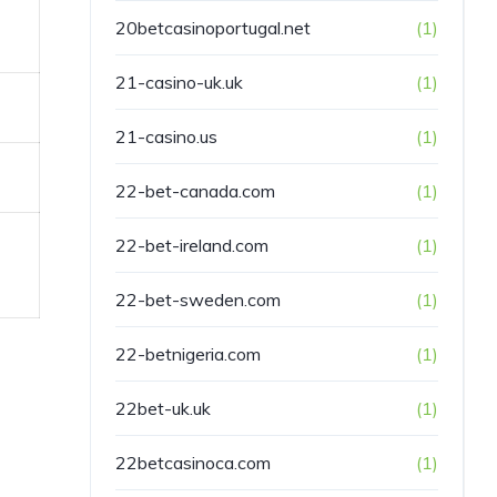
20betcasinoportugal.net
(1)
21-casino-uk.uk
(1)
21-casino.us
(1)
22-bet-canada.com
(1)
22-bet-ireland.com
(1)
22-bet-sweden.com
(1)
22-betnigeria.com
(1)
22bet-uk.uk
(1)
22betcasinoca.com
(1)