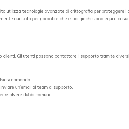
l sito utilizza tecnologie avanzate di crittografia per proteggere i 
larmente auditato per garantire che i suoi giochi siano equi e casual
clienti. Gli utenti possono contattare il supporto tramite divers
lsiasi domanda.
 inviare un’email al team di supporto.
r risolvere dubbi comuni.