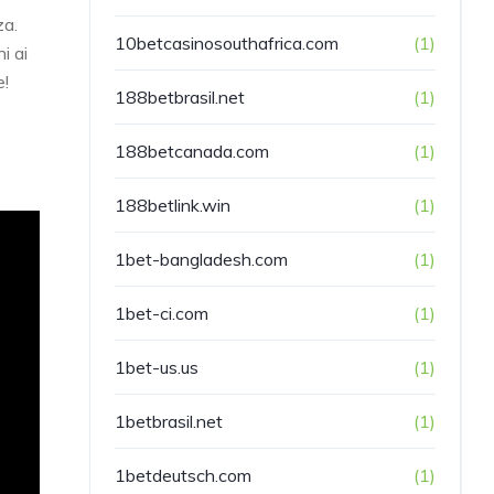
za.
10betcasinosouthafrica.com
(1)
i ai
e!
188betbrasil.net
(1)
188betcanada.com
(1)
188betlink.win
(1)
1bet-bangladesh.com
(1)
1bet-ci.com
(1)
1bet-us.us
(1)
1betbrasil.net
(1)
1betdeutsch.com
(1)