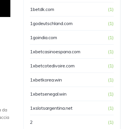
1betdk.com
(1)
1godeutschland.com
(1)
1goindia.com
(1)
1xbetcasinoespana.com
(1)
1xbetcotedivoire.com
(1)
1xbetkorea.win
(1)
1xbetsenegal.win
(1)
1xslotsargentina.net
(1)
a da
accia
2
(1)