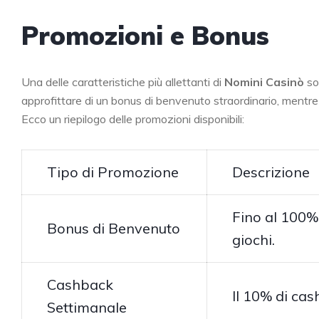
Promozioni e Bonus
Una delle caratteristiche più allettanti di
Nomini Casinò
so
approfittare di un bonus di benvenuto straordinario, mentre
Ecco un riepilogo delle promozioni disponibili:
Tipo di Promozione
Descrizione
Fino al 100% 
Bonus di Benvenuto
giochi.
Cashback
Il 10% di cas
Settimanale