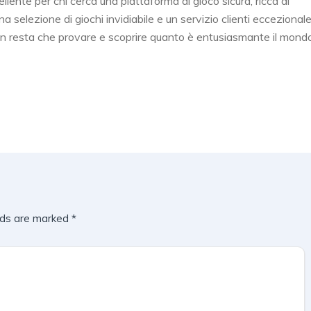
lente per chi cerca una piattaforma di gioco sicura, ricca di
selezione di giochi invidiabile e un servizio clienti eccezionale
Non resta che provare e scoprire quanto è entusiasmante il mond
lds are marked
*