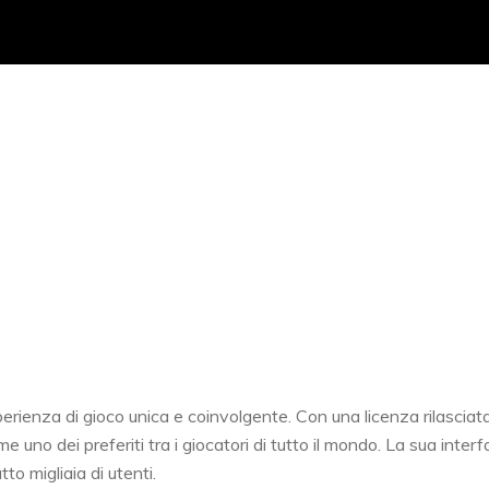
perienza di gioco unica e coinvolgente. Con una licenza rilasciat
e uno dei preferiti tra i giocatori di tutto il mondo. La sua interf
to migliaia di utenti.