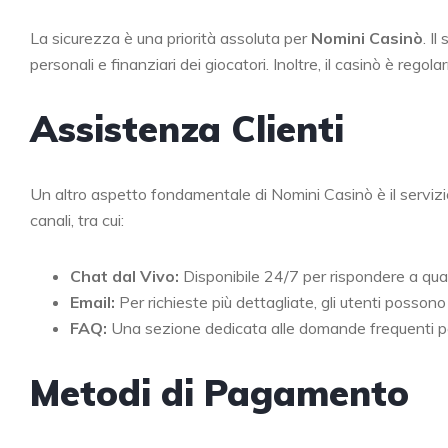
La sicurezza è una priorità assoluta per
Nomini Casinò
. I
personali e finanziari dei giocatori. Inoltre, il casinò è rego
Assistenza Clienti
Un altro aspetto fondamentale di Nomini Casinò è il servizio 
canali, tra cui:
Chat dal Vivo:
Disponibile 24/7 per rispondere a qua
Email:
Per richieste più dettagliate, gli utenti possono
FAQ:
Una sezione dedicata alle domande frequenti pe
Metodi di Pagamento