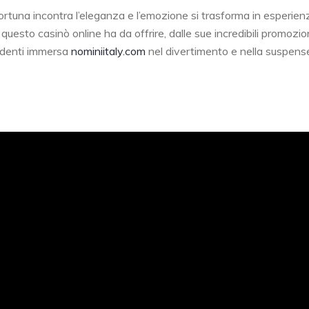
fortuna incontra l’eleganza e l’emozione si trasforma in esperien
questo casinò online ha da offrire, dalle sue incredibili promozion
cedenti immersa
nominiitaly.com
nel divertimento e nella suspens