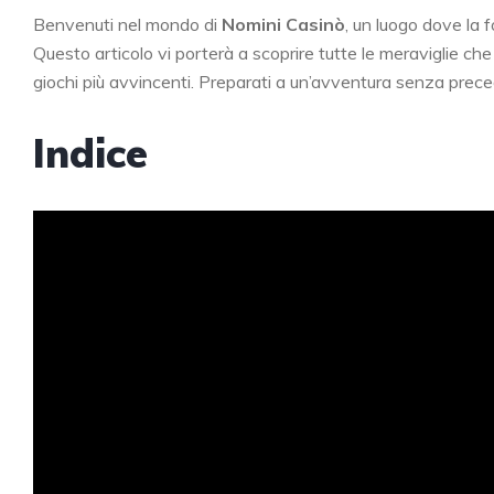
Benvenuti nel mondo di
Nomini Casinò
, un luogo dove la 
Questo articolo vi porterà a scoprire tutte le meraviglie che 
giochi più avvincenti. Preparati a un’avventura senza pre
Indice