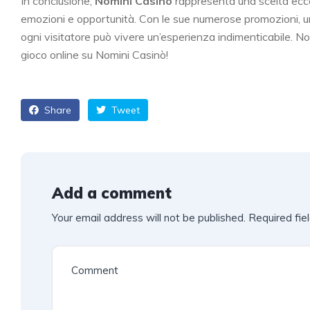
In conclusione,
Nomini Casinò
rappresenta una scelta eccel
emozioni e opportunità. Con le sue numerose promozioni, una 
ogni visitatore può vivere un’esperienza indimenticabile. 
gioco online su Nomini Casinò!
Share
Tweet
Add a comment
Your email address will not be published.
Required fie