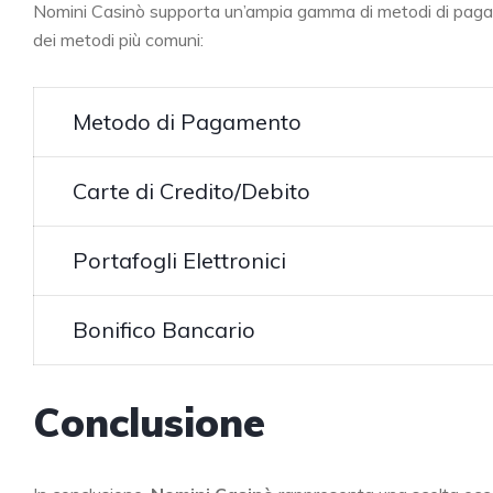
Nomini Casinò supporta un’ampia gamma di metodi di pagame
dei metodi più comuni:
Metodo di Pagamento
Carte di Credito/Debito
Portafogli Elettronici
Bonifico Bancario
Conclusione