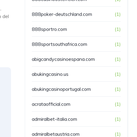
,
888poker-deutschland.com
(1)
o del
888sportro.com
(1)
888sportsouthafrica.com
(1)
abigcandycasinoespana.com
(1)
abukingcasino.us
(1)
abukingcasinoportugal.com
(1)
acrataofficial.com
(1)
admiralbet-italia.com
(1)
admiralbetaustria.com
(1)