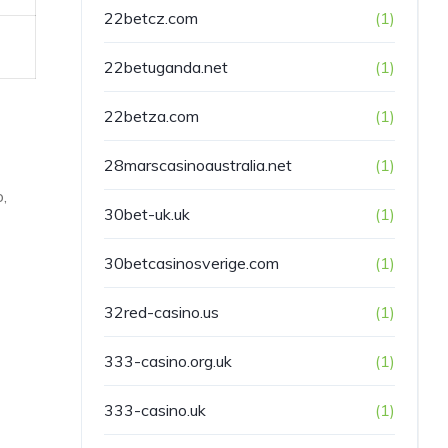
22betcz.com
(1)
22betuganda.net
(1)
22betza.com
(1)
28marscasinoaustralia.net
(1)
o,
30bet-uk.uk
(1)
30betcasinosverige.com
(1)
32red-casino.us
(1)
333-casino.org.uk
(1)
333-casino.uk
(1)