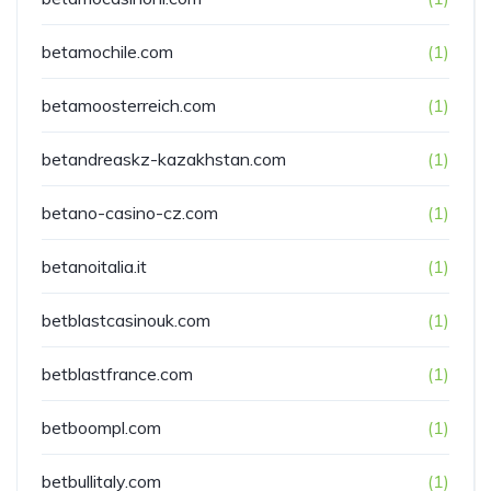
betamochile.com
(1)
betamoosterreich.com
(1)
betandreaskz-kazakhstan.com
(1)
betano-casino-cz.com
(1)
betanoitalia.it
(1)
betblastcasinouk.com
(1)
betblastfrance.com
(1)
betboompl.com
(1)
betbullitaly.com
(1)