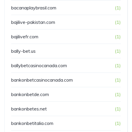
bacanaplaybrasil.com
(1)
bajilive-pakistan.com
(1)
bajilivefr.com
(1)
bally-bet.us
(1)
ballybetcasinocanada.com
(1)
bankonbetcasinocanada.com
(1)
bankonbetde.com
(1)
bankonbetes.net
(1)
bankonbetitalia.com
(1)