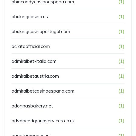
abigcandycasinoespana.com
(1)
abukingcasino.us
(1)
abukingcasinoportugal.com
(1)
acrataofficial.com
(1)
admiralbet-italia.com
(1)
admiralbetaustria.com
(1)
admiralbetcasinoespana.com
(1)
adonnasbakery.net
(1)
advancedgroupservices.co.uk
(1)
agentnowager.us
(1)