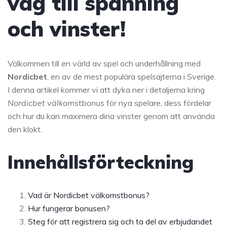
väg till spänning
och vinster!
Välkommen till en värld av spel och underhållning med
Nordicbet
, en av de mest populära spelsajterna i Sverige.
I denna artikel kommer vi att dyka ner i detaljerna kring
Nordicbet välkomstbonus
för nya spelare, dess fördelar
och hur du kan maximera dina vinster genom att använda
den klokt.
Innehållsförteckning
Vad är Nordicbet välkomstbonus?
Hur fungerar bonusen?
Steg för att registrera sig och ta del av erbjudandet