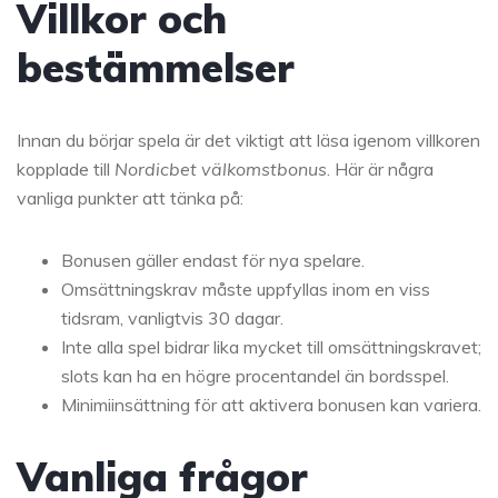
Villkor och
bestämmelser
Innan du börjar spela är det viktigt att läsa igenom villkoren
kopplade till
Nordicbet välkomstbonus
. Här är några
vanliga punkter att tänka på:
Bonusen gäller endast för nya spelare.
Omsättningskrav måste uppfyllas inom en viss
tidsram, vanligtvis 30 dagar.
Inte alla spel bidrar lika mycket till omsättningskravet;
slots kan ha en högre procentandel än bordsspel.
Minimiinsättning för att aktivera bonusen kan variera.
Vanliga frågor