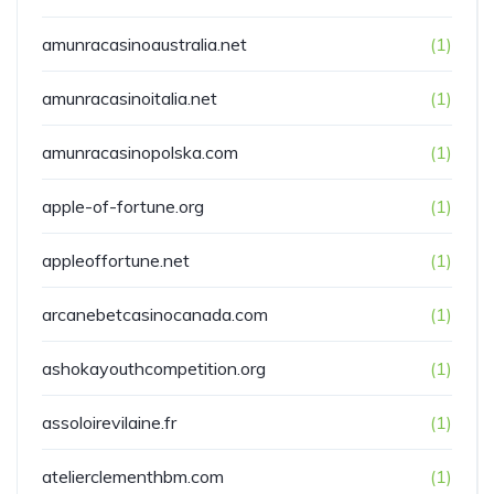
amunracasinoaustralia.net
(1)
amunracasinoitalia.net
(1)
amunracasinopolska.com
(1)
apple-of-fortune.org
(1)
appleoffortune.net
(1)
arcanebetcasinocanada.com
(1)
ashokayouthcompetition.org
(1)
assoloirevilaine.fr
(1)
atelierclementhbm.com
(1)