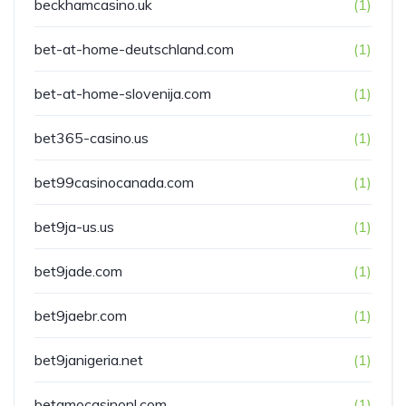
beckhamcasino.uk
(1)
bet-at-home-deutschland.com
(1)
bet-at-home-slovenija.com
(1)
bet365-casino.us
(1)
bet99casinocanada.com
(1)
bet9ja-us.us
(1)
bet9jade.com
(1)
bet9jaebr.com
(1)
bet9janigeria.net
(1)
betamocasinonl.com
(1)