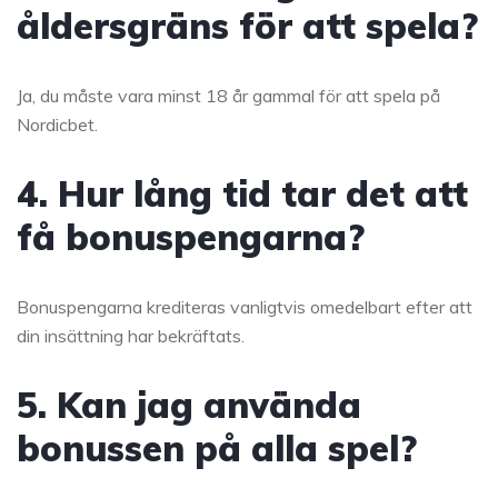
åldersgräns för att spela?
Ja, du måste vara minst 18 år gammal för att spela på
Nordicbet.
4. Hur lång tid tar det att
få bonuspengarna?
Bonuspengarna krediteras vanligtvis omedelbart efter att
din insättning har bekräftats.
5. Kan jag använda
bonussen på alla spel?