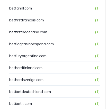
betfannl.com
(1)
betfirstfrancais.com
(1)
betfirstnederland.com
(1)
betflagcasinoespana.com
(1)
betfuryargentina.com
(1)
bethardfinland.com
(1)
bethardsverige.com
(1)
betibetdeutschland.com
(1)
betibetit.com
(1)