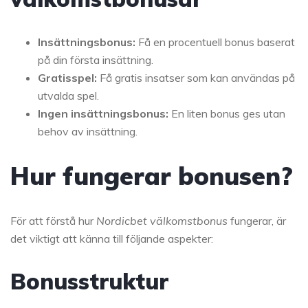
Insättningsbonus:
Få en procentuell bonus baserat
på din första insättning.
Gratisspel:
Få gratis insatser som kan användas på
utvalda spel.
Ingen insättningsbonus:
En liten bonus ges utan
behov av insättning.
Hur fungerar bonusen?
För att förstå hur
Nordicbet välkomstbonus
fungerar, är
det viktigt att känna till följande aspekter:
Bonusstruktur