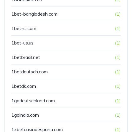
1bet-bangladesh.com
(1)
1bet-ci.com
(1)
1bet-us.us
(1)
1betbrasil.net
(1)
1betdeutsch.com
(1)
1betdk.com
(1)
1godeutschland.com
(1)
1goindia.com
(1)
1xbetcasinoespana.com
(1)