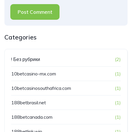
Post Comment
Categories
! Без рубрики
(2)
10betcasino-mx.com
(1)
10betcasinosouthafrica.com
(1)
188betbrasil.net
(1)
188betcanada.com
(1)
188betlink.win
(1)