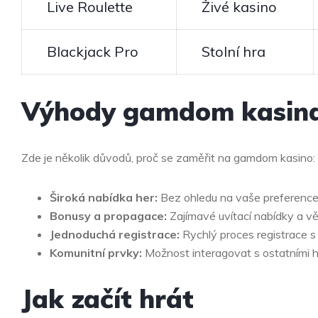
Live Roulette
Živé kasino
Blackjack Pro
Stolní hra
Výhody gamdom kasin
Zde je několik důvodů, proč se zaměřit na gamdom kasino:
Široká nabídka her:
Bez ohledu na vaše preference
Bonusy a propagace:
Zajímavé uvítací nabídky a vě
Jednoduchá registrace:
Rychlý proces registrace s 
Komunitní prvky:
Možnost interagovat s ostatními hrá
Jak začít hrát