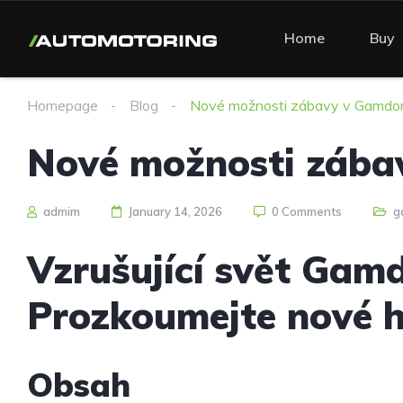
Home
Buy
Homepage
Blog
Nové možnosti zábavy v Gamdo
Nové možnosti zába
admim
January 14, 2026
0 Comments
g
Vzrušující svět Gam
Prozkoumejte nové h
Obsah