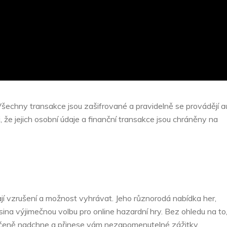
chny transakce jsou zašifrované a pravidelně se provádějí au
i, že jejich osobní údaje a finanční transakce jsou chráněny na
jí vzrušení a možnost vyhrávat. Jeho různorodá nabídka her,
sina výjimečnou volbu pro online hazardní hry. Bez ohledu na to
čeně nadchne a přinese vám nezapomenutelné zážitky.