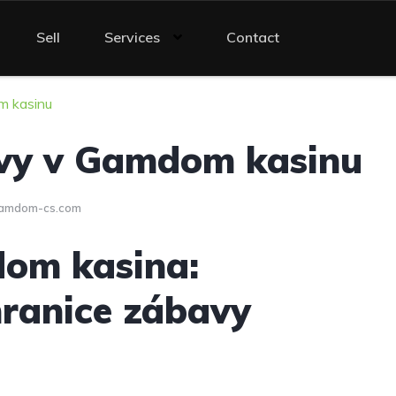
Sell
Services
Contact
m kasinu
vy v Gamdom kasinu
amdom-cs.com
dom kasina:
ranice zábavy