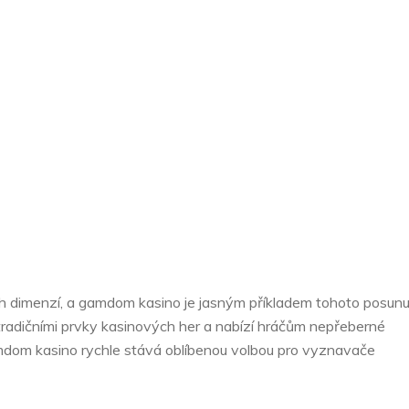
h dimenzí, a gamdom kasino je jasným příkladem tohoto posunu
 tradičními prvky kasinových her a nabízí hráčům nepřeberné
mdom kasino rychle stává oblíbenou volbou pro vyznavače