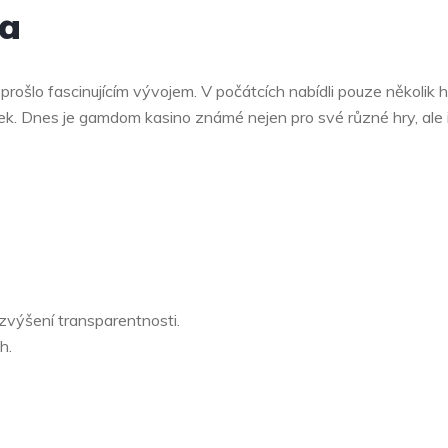
na
rošlo fascinujícím vývojem. V počátcích nabídli pouze několik h
tek. Dnes je gamdom kasino známé nejen pro své různé hry, ale 
výšení transparentnosti.
h.