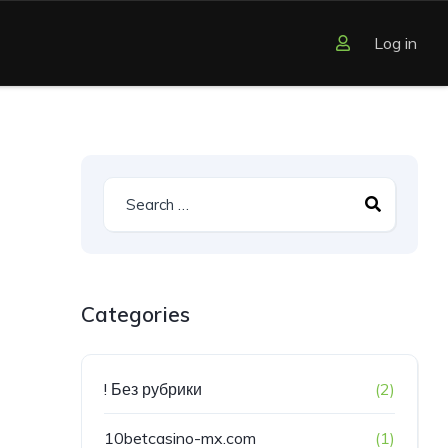
Log in
Categories
! Без рубрики
(2)
10betcasino-mx.com
(1)