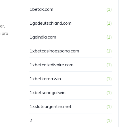
1betdk.com
(1)
1godeutschland.com
(1)
er,
i pro
1goindia.com
(1)
1xbetcasinoespana.com
(1)
1xbetcotedivoire.com
(1)
1xbetkorea.win
(1)
1xbetsenegal.win
(1)
1xslotsargentina.net
(1)
2
(1)