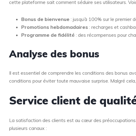
cette plateforme sait comment séduire ses utilisateurs. Voic
Bonus de bienvenue
: jusqu’à 100% sur le premier 
Promotions hebdomadaires
: recharges et cashbac
Programme de fidélité
: des récompenses pour cha
Analyse des bonus
Il est essentiel de comprendre les conditions des bonus ava
conditions pour éviter toute mauvaise surprise. Malgré cela,
Service client de qualit
La satisfaction des clients est au cœur des préoccupations
plusieurs canaux :