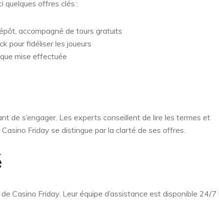
i quelques offres clés :
dépôt, accompagné de tours gratuits
k pour fidéliser les joueurs
que mise effectuée
nt de s’engager. Les experts conseillent de lire les termes et
 Casino Friday se distingue par la clarté de ses offres.
é
 de Casino Friday. Leur équipe d’assistance est disponible 24/7 