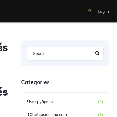
Log in
és
Categories
és
! Без рубрики
(2)
10betcasino-mx.com
(1)