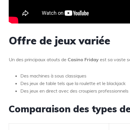
Offre de jeux variée
Un des principaux atouts de
Casino Friday
est sa vaste sé
Des machines à sous classiques
Des jeux de table tels que la roulette et le blackjack
Des jeux en direct avec des croupiers professionnels
Comparaison des types de