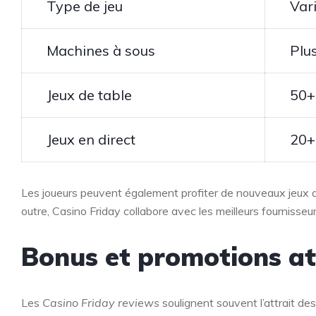
Type de jeu
Var
Machines à sous
Plu
Jeux de table
50+
Jeux en direct
20+
Les joueurs peuvent également profiter de nouveaux jeux aj
outre, Casino Friday collabore avec les meilleurs fournisseurs
Bonus et promotions at
Les
Casino Friday reviews
soulignent souvent l’attrait de