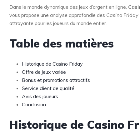
Dans le monde dynamique des jeux d’argent en ligne,
Casi
vous propose une analyse approfondie des
Casino Friday
attrayante pour les joueurs du monde entier.
Table des matières
Historique de Casino Friday
Offre de jeux variée
Bonus et promotions attractifs
Service client de qualité
Avis des joueurs
Conclusion
Historique de Casino F