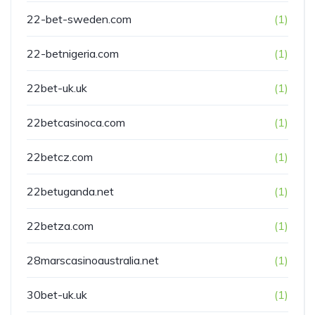
22-bet-sweden.com
(1)
22-betnigeria.com
(1)
22bet-uk.uk
(1)
22betcasinoca.com
(1)
22betcz.com
(1)
22betuganda.net
(1)
22betza.com
(1)
28marscasinoaustralia.net
(1)
30bet-uk.uk
(1)