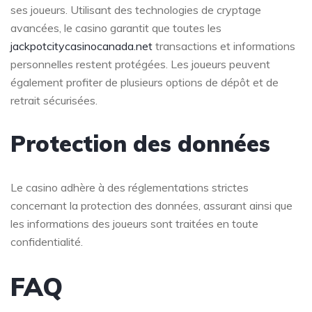
ses joueurs. Utilisant des technologies de cryptage
avancées, le casino garantit que toutes les
jackpotcitycasinocanada.net
transactions et informations
personnelles restent protégées. Les joueurs peuvent
également profiter de plusieurs options de dépôt et de
retrait sécurisées.
Protection des données
Le casino adhère à des réglementations strictes
concernant la protection des données, assurant ainsi que
les informations des joueurs sont traitées en toute
confidentialité.
FAQ