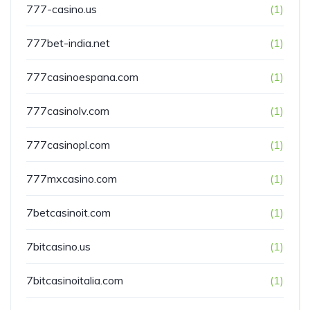
777-casino.us
(1)
777bet-india.net
(1)
777casinoespana.com
(1)
777casinolv.com
(1)
777casinopl.com
(1)
777mxcasino.com
(1)
7betcasinoit.com
(1)
7bitcasino.us
(1)
7bitcasinoitalia.com
(1)