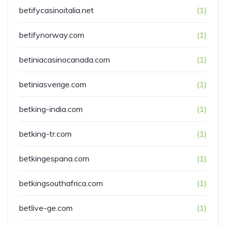
betifycasinoitalia.net
(1)
betifynorway.com
(1)
betiniacasinocanada.com
(1)
betiniasverige.com
(1)
betking-india.com
(1)
betking-tr.com
(1)
betkingespana.com
(1)
betkingsouthafrica.com
(1)
betlive-ge.com
(1)