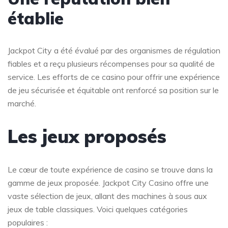
établie
Jackpot City a été évalué par des organismes de régulation
fiables et a reçu plusieurs récompenses pour sa qualité de
service. Les efforts de ce casino pour offrir une expérience
de jeu sécurisée et équitable ont renforcé sa position sur le
marché.
Les jeux proposés
Le cœur de toute expérience de casino se trouve dans la
gamme de jeux proposée. Jackpot City Casino offre une
vaste sélection de jeux, allant des machines à sous aux
jeux de table classiques. Voici quelques catégories
populaires :