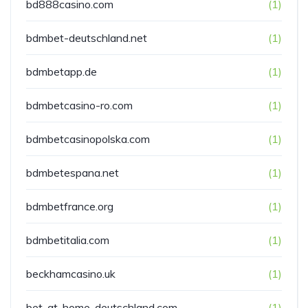
bd888casino.com
(1)
bdmbet-deutschland.net
(1)
bdmbetapp.de
(1)
bdmbetcasino-ro.com
(1)
bdmbetcasinopolska.com
(1)
bdmbetespana.net
(1)
bdmbetfrance.org
(1)
bdmbetitalia.com
(1)
beckhamcasino.uk
(1)
bet-at-home-deutschland.com
(1)