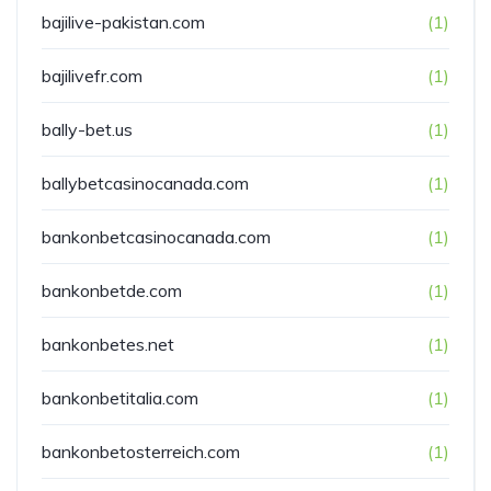
bajilive-pakistan.com
(1)
bajilivefr.com
(1)
bally-bet.us
(1)
ballybetcasinocanada.com
(1)
bankonbetcasinocanada.com
(1)
bankonbetde.com
(1)
bankonbetes.net
(1)
bankonbetitalia.com
(1)
bankonbetosterreich.com
(1)