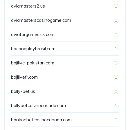
aviamasters2.us
(1)
aviamasterscasinogame.com
(1)
aviatorgames.uk.com
(1)
bacanaplaybrasil.com
(1)
bajilive-pakistan.com
(1)
bajilivefr.com
(1)
bally-bet.us
(1)
ballybetcasinocanada.com
(1)
bankonbetcasinocanada.com
(1)