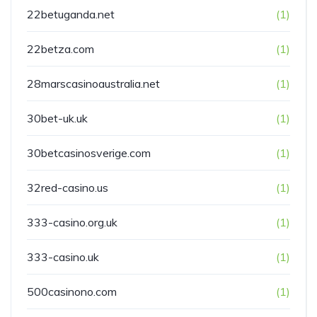
22betuganda.net
(1)
22betza.com
(1)
28marscasinoaustralia.net
(1)
30bet-uk.uk
(1)
30betcasinosverige.com
(1)
32red-casino.us
(1)
333-casino.org.uk
(1)
333-casino.uk
(1)
500casinono.com
(1)