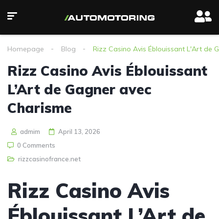
Homepage
Blog
Rizz Casino Avis Éblouissant L'Art de
Rizz Casino Avis Éblouissant
L’Art de Gagner avec
Charisme
admim
April 13, 2026
0 Comments
rizzcasinofrance.net
Rizz Casino Avis
Éblouissant L’Art de