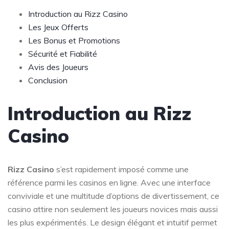
Introduction au Rizz Casino
Les Jeux Offerts
Les Bonus et Promotions
Sécurité et Fiabilité
Avis des Joueurs
Conclusion
Introduction au Rizz
Casino
Rizz Casino
s’est rapidement imposé comme une
référence parmi les casinos en ligne. Avec une interface
conviviale et une multitude d’options de divertissement, ce
casino attire non seulement les joueurs novices mais aussi
les plus expérimentés. Le design élégant et intuitif permet