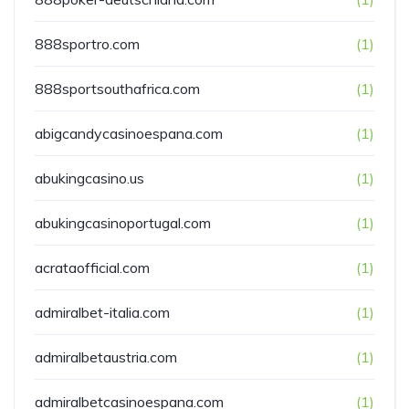
888sportro.com
(1)
888sportsouthafrica.com
(1)
abigcandycasinoespana.com
(1)
abukingcasino.us
(1)
abukingcasinoportugal.com
(1)
acrataofficial.com
(1)
admiralbet-italia.com
(1)
admiralbetaustria.com
(1)
admiralbetcasinoespana.com
(1)