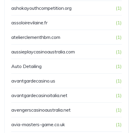
ashokayouthcompetition.org
(1)
assoloirevilaine.fr
(1)
atelierclementhbm.com
(1)
aussieplaycasinoaustralia.com
(1)
Auto Detailing
(1)
avantgardecasino.us
(1)
avantgardecasinoitalia.net
(1)
avengerscasinoaustralia.net
(1)
avia-masters-game.co.uk
(1)