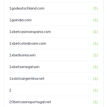
1godeutschland.com
(1)
1goindia.com
(1)
1xbetcasinoespana.com
(1)
1xbetcotedivoire.com
(1)
1xbetkorea.win
(1)
1xbetsenegal.win
(1)
1xslotsargentina.net
(1)
2
(1)
20betcasinoportugal.net
(1)