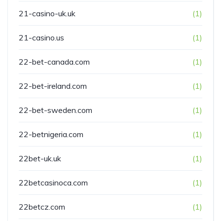
21-casino-uk.uk
(1)
21-casino.us
(1)
22-bet-canada.com
(1)
22-bet-ireland.com
(1)
22-bet-sweden.com
(1)
22-betnigeria.com
(1)
22bet-uk.uk
(1)
22betcasinoca.com
(1)
22betcz.com
(1)