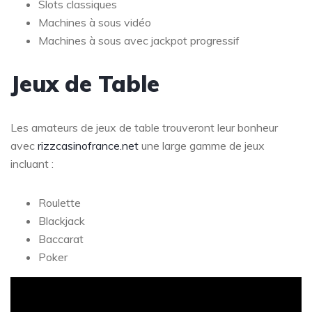
Slots classiques
Machines à sous vidéo
Machines à sous avec jackpot progressif
Jeux de Table
Les amateurs de jeux de table trouveront leur bonheur
avec
rizzcasinofrance.net
une large gamme de jeux
incluant :
Roulette
Blackjack
Baccarat
Poker