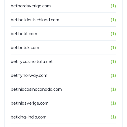
bethardsverige.com
(1)
betibetdeutschland.com
(1)
betibetit.com
(1)
betibetuk.com
(1)
betifycasinoitalia.net
(1)
betifynorway.com
(1)
betiniacasinocanada.com
(1)
betiniasverige.com
(1)
betking-india.com
(1)