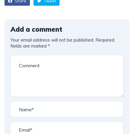
Share
Tweet
Add a comment
Your email address will not be published.
Required
fields are marked
*