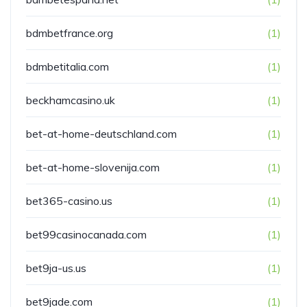
bdmbetfrance.org
(1)
bdmbetitalia.com
(1)
beckhamcasino.uk
(1)
bet-at-home-deutschland.com
(1)
bet-at-home-slovenija.com
(1)
bet365-casino.us
(1)
bet99casinocanada.com
(1)
bet9ja-us.us
(1)
bet9jade.com
(1)