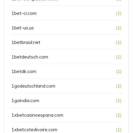
1bet-ci.com
(1)
1bet-us.us
(1)
1betbrasil.net
(1)
1betdeutsch.com
(1)
1betdk.com
(1)
1godeutschland.com
(1)
1goindia.com
(1)
1xbetcasinoespana.com
(1)
1xbetcotedivoire.com
(1)