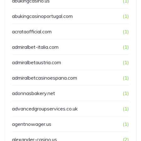
abukingcasino.us
(1)
abukingcasinoportugal.com
(1)
acrataofficial.com
(1)
admiralbet-italia.com
(1)
admiralbetaustria.com
(1)
admiralbetcasinoespana.com
(1)
adonnasbakery.net
(1)
advancedgroupservices.co.uk
(1)
agentnowager.us
(1)
alexander-casino.us
(2)