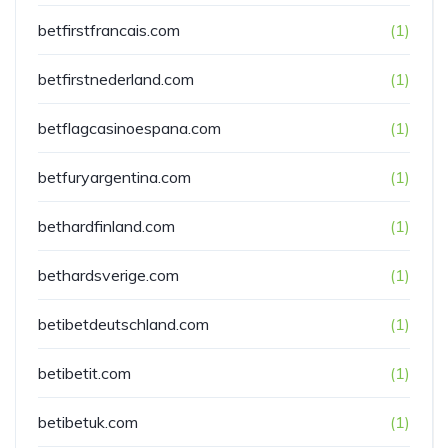
betfirstfrancais.com
(1)
betfirstnederland.com
(1)
betflagcasinoespana.com
(1)
betfuryargentina.com
(1)
bethardfinland.com
(1)
bethardsverige.com
(1)
betibetdeutschland.com
(1)
betibetit.com
(1)
betibetuk.com
(1)