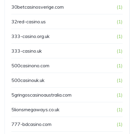
30betcasinosverige.com
(1)
32red-casino.us
(1)
333-casino.org.uk
(1)
333-casino.uk
(1)
500casinono.com
(1)
500casinouk.uk
(1)
5gringoscasinoaustralia.com
(1)
5lionsmegaways.co.uk
(1)
777-bdcasino.com
(1)