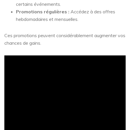
certains événements.
Promotions régulières :
Accédez à des offres
hebdomadaires et mensuelles.
Ces promotions peuvent considérablement augmenter vos
chances de gains.