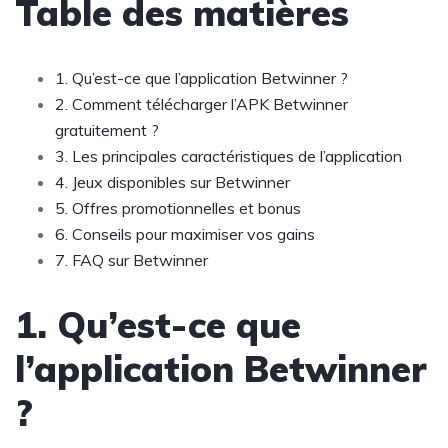
Table des matières
1. Qu’est-ce que l’application Betwinner ?
2. Comment télécharger l’APK Betwinner
gratuitement ?
3. Les principales caractéristiques de l’application
4. Jeux disponibles sur Betwinner
5. Offres promotionnelles et bonus
6. Conseils pour maximiser vos gains
7. FAQ sur Betwinner
1. Qu’est-ce que
l’application Betwinner
?