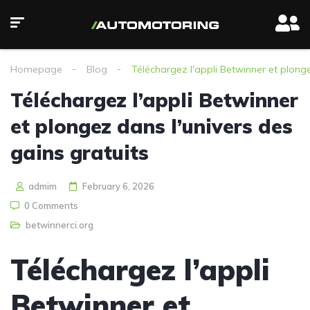
Homepage
Blog
Téléchargez l'appli Betwinner et plonge
Téléchargez l’appli Betwinner
et plongez dans l’univers des
gains gratuits
admim
February 6, 2026
0 Comments
betwinnerci.org
Téléchargez l’appli
Betwinner et