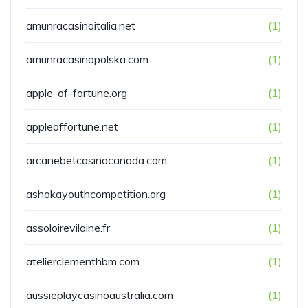
amunracasinoitalia.net
(1)
amunracasinopolska.com
(1)
apple-of-fortune.org
(1)
appleoffortune.net
(1)
arcanebetcasinocanada.com
(1)
ashokayouthcompetition.org
(1)
assoloirevilaine.fr
(1)
atelierclementhbm.com
(1)
aussieplaycasinoaustralia.com
(1)