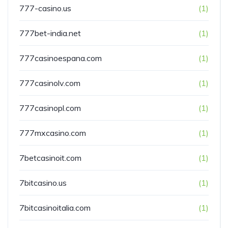
777-casino.us
(1)
777bet-india.net
(1)
777casinoespana.com
(1)
777casinolv.com
(1)
777casinopl.com
(1)
777mxcasino.com
(1)
7betcasinoit.com
(1)
7bitcasino.us
(1)
7bitcasinoitalia.com
(1)