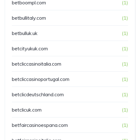
betboompl.com
(1)
betbullitaly.com
(1)
betbulluk.uk
(1)
betcityukuk.com
(1)
betcliccasinoitalia.com
(1)
betcliccasinoportugal.com
(1)
betclicdeutschland.com
(1)
betclicuk.com
(1)
betfaircasinoespana.com
(1)