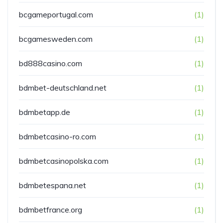
bcgameportugal.com
(1)
bcgamesweden.com
(1)
bd888casino.com
(1)
bdmbet-deutschland.net
(1)
bdmbetapp.de
(1)
bdmbetcasino-ro.com
(1)
bdmbetcasinopolska.com
(1)
bdmbetespana.net
(1)
bdmbetfrance.org
(1)