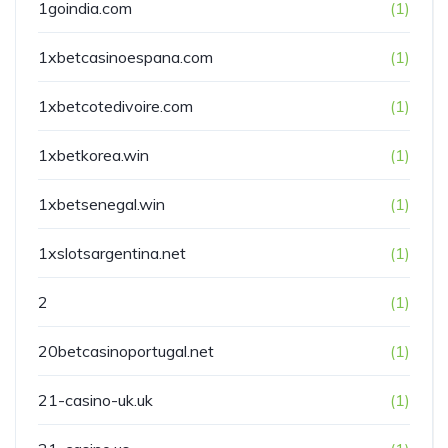
1goindia.com
(1)
1xbetcasinoespana.com
(1)
1xbetcotedivoire.com
(1)
1xbetkorea.win
(1)
1xbetsenegal.win
(1)
1xslotsargentina.net
(1)
2
(1)
20betcasinoportugal.net
(1)
21-casino-uk.uk
(1)