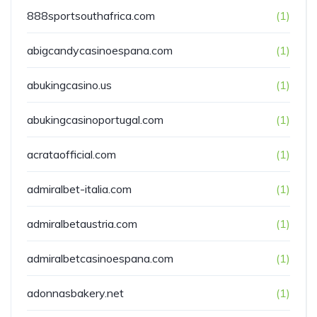
888sportsouthafrica.com
(1)
abigcandycasinoespana.com
(1)
abukingcasino.us
(1)
abukingcasinoportugal.com
(1)
acrataofficial.com
(1)
admiralbet-italia.com
(1)
admiralbetaustria.com
(1)
admiralbetcasinoespana.com
(1)
adonnasbakery.net
(1)