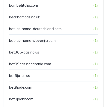
bdmbetitalia.com
(1)
beckhamcasino.uk
(1)
bet-at-home-deutschland.com
(1)
bet-at-home-slovenija.com
(1)
bet365-casino.us
(1)
bet99casinocanada.com
(1)
bet9ja-us.us
(1)
bet9jade.com
(1)
bet9jaebr.com
(1)