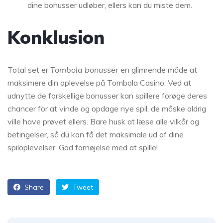
dine bonusser udløber, ellers kan du miste dem.
Konklusion
Total set er
Tombola bonusser
en glimrende måde at
maksimere din oplevelse på Tombola Casino. Ved at
udnytte de forskellige bonusser kan spillere forøge deres
chancer for at vinde og opdage nye spil, de måske aldrig
ville have prøvet ellers. Bare husk at læse alle vilkår og
betingelser, så du kan få det maksimale ud af dine
spiloplevelser. God fornøjelse med at spille!
Share
Tweet