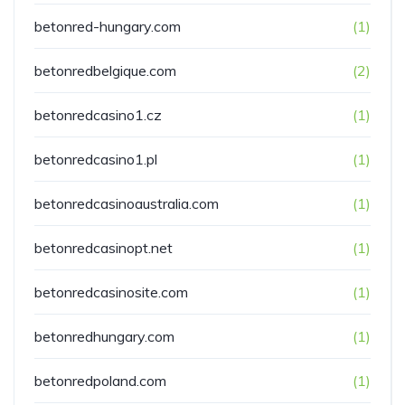
betonred-hungary.com
(1)
betonredbelgique.com
(2)
betonredcasino1.cz
(1)
betonredcasino1.pl
(1)
betonredcasinoaustralia.com
(1)
betonredcasinopt.net
(1)
betonredcasinosite.com
(1)
betonredhungary.com
(1)
betonredpoland.com
(1)