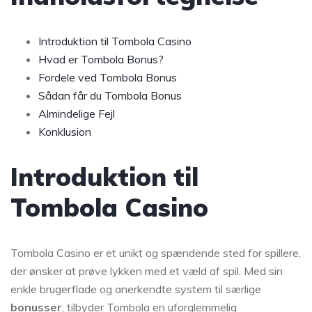
Introduktion til Tombola Casino
Hvad er Tombola Bonus?
Fordele ved Tombola Bonus
Sådan får du Tombola Bonus
Almindelige Fejl
Konklusion
Introduktion til
Tombola Casino
Tombola Casino er et unikt og spændende sted for spillere,
der ønsker at prøve lykken med et væld af spil. Med sin
enkle brugerflade og anerkendte system til særlige
bonusser
, tilbyder Tombola en uforglemmelig