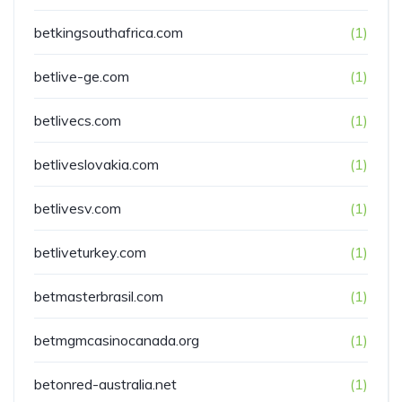
betkingsouthafrica.com
(1)
betlive-ge.com
(1)
betlivecs.com
(1)
betliveslovakia.com
(1)
betlivesv.com
(1)
betliveturkey.com
(1)
betmasterbrasil.com
(1)
betmgmcasinocanada.org
(1)
betonred-australia.net
(1)