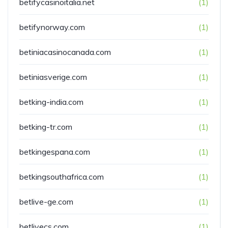
betifycasinoitalia.net
(1)
betifynorway.com
(1)
betiniacasinocanada.com
(1)
betiniasverige.com
(1)
betking-india.com
(1)
betking-tr.com
(1)
betkingespana.com
(1)
betkingsouthafrica.com
(1)
betlive-ge.com
(1)
betlivecs.com
(1)