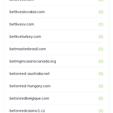
betliveslovakia.com
(1)
betlivesv.com
(1)
betliveturkey.com
(1)
betmasterbrasil.com
(1)
betmgmcasinocanada.org
(1)
betonred-australia.net
(1)
betonred-hungary.com
(1)
betonredbelgique.com
(2)
betonredcasino1.cz
(1)