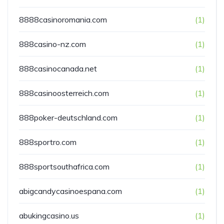
8888casinoromania.com
(1)
888casino-nz.com
(1)
888casinocanada.net
(1)
888casinoosterreich.com
(1)
888poker-deutschland.com
(1)
888sportro.com
(1)
888sportsouthafrica.com
(1)
abigcandycasinoespana.com
(1)
abukingcasino.us
(1)