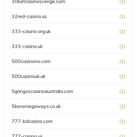
30betcasinosverige.com
(1)
32red-casino.us
(1)
333-casino.org.uk
(1)
333-casino.uk
(1)
500casinono.com
(1)
500casinouk.uk
(1)
5gringoscasinoaustralia.com
(1)
5lionsmegaways.co.uk
(1)
777-bdcasino.com
(1)
777-casino.us
(1)