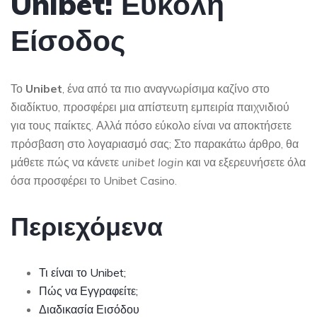
Unibet: Εύκολη
Είσοδος
Το
Unibet
, ένα από τα πιο αναγνωρίσιμα καζίνο στο
διαδίκτυο, προσφέρει μια απίστευτη εμπειρία παιχνιδιού
για τους παίκτες. Αλλά πόσο εύκολο είναι να αποκτήσετε
πρόσβαση στο λογαριασμό σας; Στο παρακάτω άρθρο, θα
μάθετε πώς να κάνετε
unibet login
και να εξερευνήσετε όλα
όσα προσφέρει το Unibet Casino.
Περιεχόμενα
Τι είναι το Unibet;
Πώς να Εγγραφείτε;
Διαδικασία Εισόδου