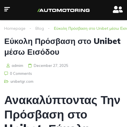
Homepage
Blog
Εύκολη Πρόσβαση στο Unibet μέσω Εισ
Εύκολη Πρόσβαση στο Unibet
μέσω Εισόδου
admim
December 27, 2025
0 Comments
unibetgr.com
Ανακαλύπτοντας Την
Πρόσβαση στο