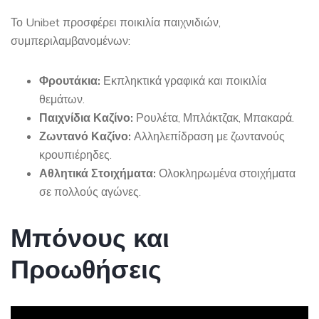
Το Unibet προσφέρει ποικιλία παιχνιδιών,
συμπεριλαμβανομένων:
Φρουτάκια:
Εκπληκτικά γραφικά και ποικιλία
θεμάτων.
Παιχνίδια Καζίνο:
Ρουλέτα, Μπλάκτζακ, Μπακαρά.
Ζωντανό Καζίνο:
Αλληλεπίδραση με ζωντανούς
κρουπιέρηδες.
Αθλητικά Στοιχήματα:
Ολοκληρωμένα στοιχήματα
σε πολλούς αγώνες.
Μπόνους και
Προωθήσεις