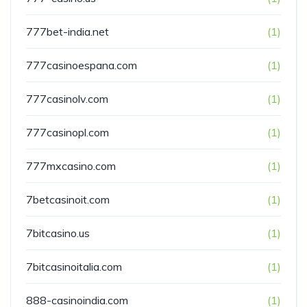
777bet-india.net
(1)
777casinoespana.com
(1)
777casinolv.com
(1)
777casinopl.com
(1)
777mxcasino.com
(1)
7betcasinoit.com
(1)
7bitcasino.us
(1)
7bitcasinoitalia.com
(1)
888-casinoindia.com
(1)