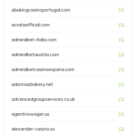
abukingcasinoportugal.com
(1)
acrataofficial.com
(1)
admiralbet-italia.com
(1)
admiralbetaustria.com
(1)
admiralbetcasinoespana.com
(1)
adonnasbakery.net
(1)
advancedgroupservices.co.uk
(1)
agentnowager.us
(1)
alexander-casino.us
(2)