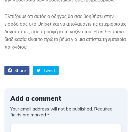
Ελπίζουμε ότι αυτός ο οδηγός θα σας βοηθήσει στην
είσοδό σας στο Unibet και να απολαύσετε τις απεριόριστες
δυνατότητες που προσφέρει το καζίνο του. Η
unibet login
διαδικασία είναι το πρώτο βήμα για μια απίστευτη εμπειρία
παιχνιδιού!
Share
Tweet
Add a comment
Your email address will not be published.
Required
fields are marked
*