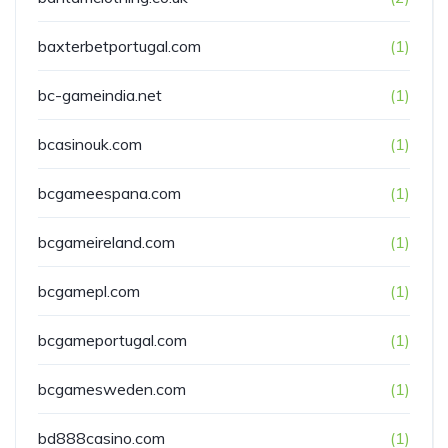
baxterbetportugal.com
(1)
bc-gameindia.net
(1)
bcasinouk.com
(1)
bcgameespana.com
(1)
bcgameireland.com
(1)
bcgamepl.com
(1)
bcgameportugal.com
(1)
bcgamesweden.com
(1)
bd888casino.com
(1)