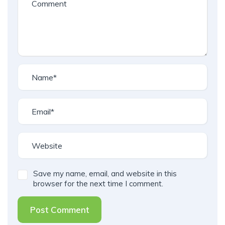
Save my name, email, and website in this
browser for the next time I comment.
Post Comment