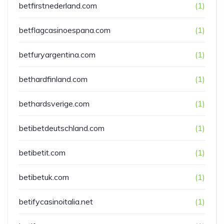
betfirstnederland.com
(1)
betflagcasinoespana.com
(1)
betfuryargentina.com
(1)
bethardfinland.com
(1)
bethardsverige.com
(1)
betibetdeutschland.com
(1)
betibetit.com
(1)
betibetuk.com
(1)
betifycasinoitalia.net
(1)