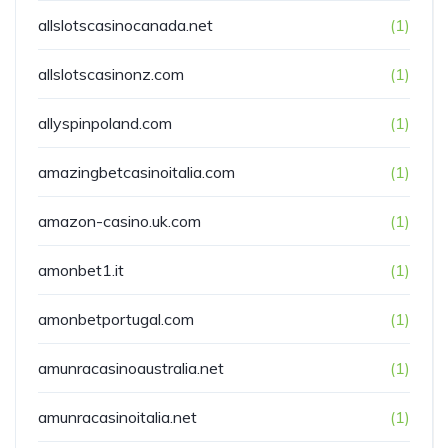
allslotscasinocanada.net
(1)
allslotscasinonz.com
(1)
allyspinpoland.com
(1)
amazingbetcasinoitalia.com
(1)
amazon-casino.uk.com
(1)
amonbet1.it
(1)
amonbetportugal.com
(1)
amunracasinoaustralia.net
(1)
amunracasinoitalia.net
(1)