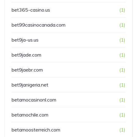
bet365-casino.us
(1)
bet99casinocanada.com
(1)
bet9ja-us.us
(1)
bet9jade.com
(1)
bet9jaebr.com
(1)
bet9janigeria.net
(1)
betamocasinonl.com
(1)
betamochile.com
(1)
betamoosterreich.com
(1)