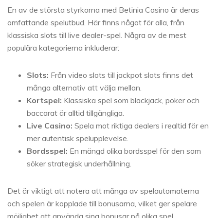
En av de största styrkorna med Betinia Casino är deras
omfattande spelutbud. Här finns något för alla, från
klassiska slots till live dealer-spel. Några av de mest
populära kategorierna inkluderar:
Slots:
Från video slots till jackpot slots finns det
många alternativ att välja mellan.
Kortspel:
Klassiska spel som blackjack, poker och
baccarat är alltid tillgängliga.
Live Casino:
Spela mot riktiga dealers i realtid för en
mer autentisk spelupplevelse.
Bordsspel:
En mängd olika bordsspel för den som
söker strategisk underhållning.
Det är viktigt att notera att många av spelautomaterna
och spelen är kopplade till bonusarna, vilket ger spelare
möjlighet att använda sina bonusar på olika spel.