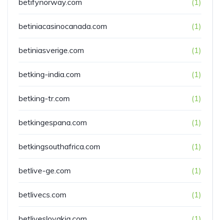
betifynorway.com
(1)
betiniacasinocanada.com
(1)
betiniasverige.com
(1)
betking-india.com
(1)
betking-tr.com
(1)
betkingespana.com
(1)
betkingsouthafrica.com
(1)
betlive-ge.com
(1)
betlivecs.com
(1)
betliveslovakia.com
(1)