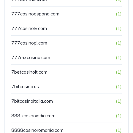
777casinoespana.com
(1)
777casinolv.com
(1)
777casinopl.com
(1)
777mxcasino.com
(1)
7betcasinoit.com
(1)
7bitcasino.us
(1)
7bitcasinoitalia.com
(1)
888-casinoindia.com
(1)
8888casinoromania.com
(1)