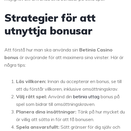
Strategier för att
utnyttja bonusar
Att förstå hur man ska använda sin
Betinia Casino
bonus
är avgörande för att maximera sina vinster. Här är
några tips:
Läs villkoren:
Innan du accepterar en bonus, se till
att du förstår villkoren, inklusive omsättningskrav.
Välj rätt spel:
Använd din
betinia uttag
bonus på
spel som bidrar till omsättningskraven.
Planera dina insättningar:
Tänk på hur mycket du
är villig att sätta in för att få bonusen.
Spela ansvarsfullt:
Sätt gränser för dig själv och