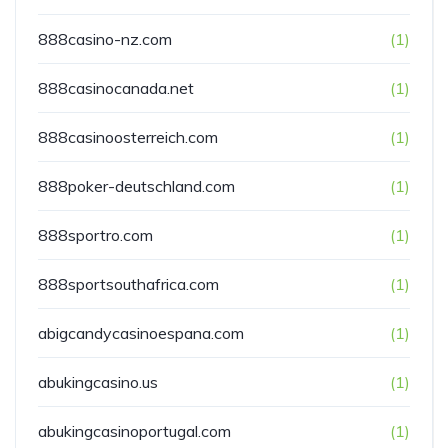
888casino-nz.com
(1)
888casinocanada.net
(1)
888casinoosterreich.com
(1)
888poker-deutschland.com
(1)
888sportro.com
(1)
888sportsouthafrica.com
(1)
abigcandycasinoespana.com
(1)
abukingcasino.us
(1)
abukingcasinoportugal.com
(1)