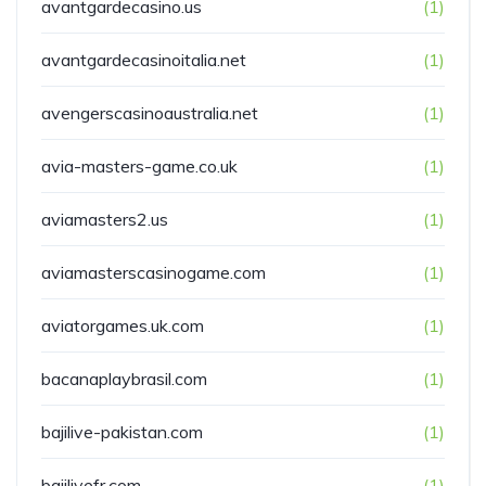
avantgardecasino.us
(1)
avantgardecasinoitalia.net
(1)
avengerscasinoaustralia.net
(1)
avia-masters-game.co.uk
(1)
aviamasters2.us
(1)
aviamasterscasinogame.com
(1)
aviatorgames.uk.com
(1)
bacanaplaybrasil.com
(1)
bajilive-pakistan.com
(1)
bajilivefr.com
(1)