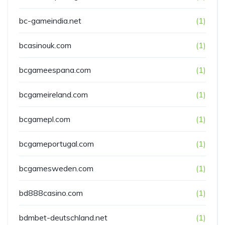
bc-gameindia.net
(1)
bcasinouk.com
(1)
bcgameespana.com
(1)
bcgameireland.com
(1)
bcgamepl.com
(1)
bcgameportugal.com
(1)
bcgamesweden.com
(1)
bd888casino.com
(1)
bdmbet-deutschland.net
(1)