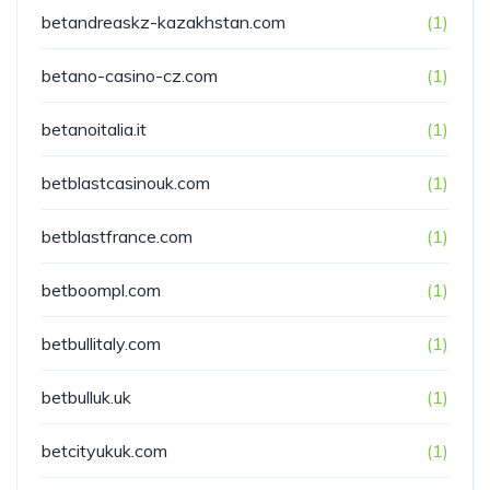
betandreaskz-kazakhstan.com
(1)
betano-casino-cz.com
(1)
betanoitalia.it
(1)
betblastcasinouk.com
(1)
betblastfrance.com
(1)
betboompl.com
(1)
betbullitaly.com
(1)
betbulluk.uk
(1)
betcityukuk.com
(1)