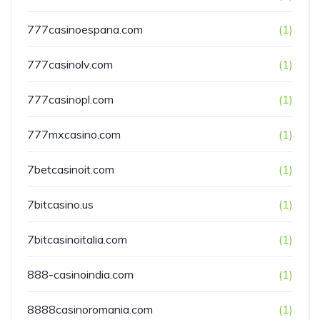
777casinoespana.com
(1)
777casinolv.com
(1)
777casinopl.com
(1)
777mxcasino.com
(1)
7betcasinoit.com
(1)
7bitcasino.us
(1)
7bitcasinoitalia.com
(1)
888-casinoindia.com
(1)
8888casinoromania.com
(1)