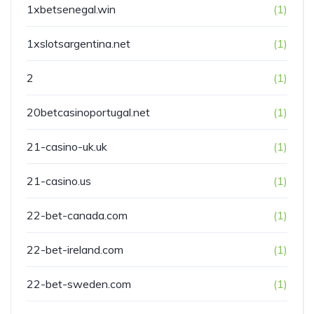
1xbetsenegal.win
(1)
1xslotsargentina.net
(1)
2
(1)
20betcasinoportugal.net
(1)
21-casino-uk.uk
(1)
21-casino.us
(1)
22-bet-canada.com
(1)
22-bet-ireland.com
(1)
22-bet-sweden.com
(1)