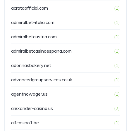
acrataofficial.com
(1)
admiralbet-italia.com
(1)
admiralbetaustria.com
(1)
admiralbetcasinoespana.com
(1)
adonnasbakery.net
(1)
advancedgroupservices.co.uk
(1)
agentnowager.us
(1)
alexander-casino.us
(2)
alfcasino1.be
(1)