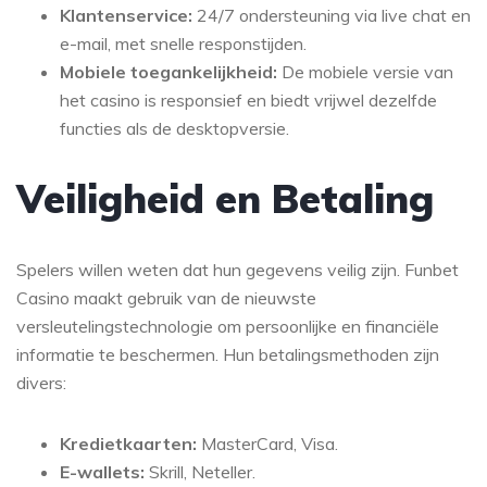
Klantenservice:
24/7 ondersteuning via live chat en
e-mail, met snelle responstijden.
Mobiele toegankelijkheid:
De mobiele versie van
het casino is responsief en biedt vrijwel dezelfde
functies als de desktopversie.
Veiligheid en Betaling
Spelers willen weten dat hun gegevens veilig zijn. Funbet
Casino maakt gebruik van de nieuwste
versleutelingstechnologie om persoonlijke en financiële
informatie te beschermen. Hun betalingsmethoden zijn
divers:
Kredietkaarten:
MasterCard, Visa.
E-wallets:
Skrill, Neteller.