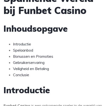
bij Funbet Casino
Inhoudsopgave
Introductie
Spelaanbod
Bonussen en Promoties
Gebruikerservaring
Veiligheid en Betaling
Conclusie
Introductie
Funbet Casino
is een opkomende speler in de wereld van