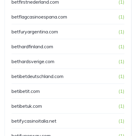
betfirstnederland.com
(1)
betflagcasinoespana.com
(1)
betfuryargentina.com
(1)
bethardfinland.com
(1)
bethardsverige.com
(1)
betibetdeutschland.com
(1)
betibetit.com
(1)
betibetuk.com
(1)
betifycasinoitalia.net
(1)
betifynorway.com
(1)