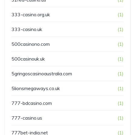
333-casino.org.uk
(1)
333-casino.uk
(1)
500casinono.com
(1)
500casinouk.uk
(1)
5gringoscasinoaustralia.com
(1)
5lionsmegaways.co.uk
(1)
777-bdcasino.com
(1)
777-casino.us
(1)
777bet-india.net
(1)