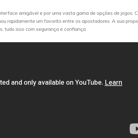
interface amigável e por uma vasta gama de opções de jogos. 
rnou rapidamente um favorito entre os apostadores. A sua prop
s, tudo isso com segurança e confiança.