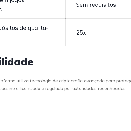
Sem requisitos
s
ósitos de quarta-
25x
ilidade
ataforma utiliza tecnologia de criptografia avançada para proteg
cassino é licenciado e regulado por autoridades reconhecidas,