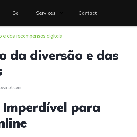
Sell
Services
Contact
 e das recompensas digitais
 da diversão e das
s
pwinpt.com
Imperdível para
line