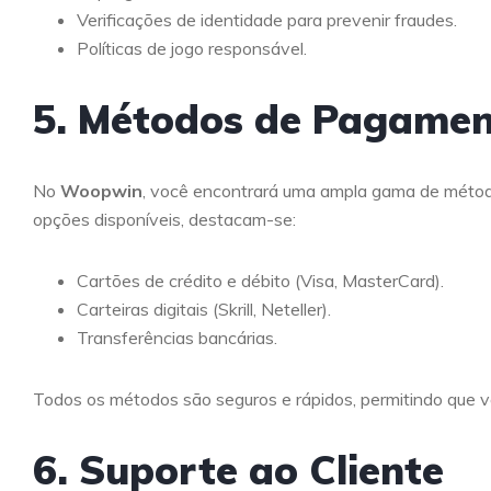
Verificações de identidade para prevenir fraudes.
Políticas de jogo responsável.
5. Métodos de Pagame
No
Woopwin
, você encontrará uma ampla gama de métodos
opções disponíveis, destacam-se:
Cartões de crédito e débito (Visa, MasterCard).
Carteiras digitais (Skrill, Neteller).
Transferências bancárias.
Todos os métodos são seguros e rápidos, permitindo que v
6. Suporte ao Cliente