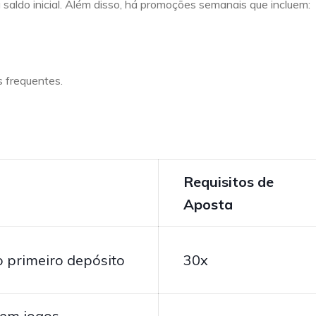
aldo inicial. Além disso, há promoções semanais que incluem:
 frequentes.
Requisitos de
Aposta
 primeiro depósito
30x
 em jogos